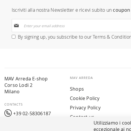
Iscriviti alla nostra Newsletter e ricevi subito un
coupon 
Sign
Up
for
By signing up, you subscribe to our
Terms & Conditio
Our
Newsletter:
MAV Arreda E-shop
MAV ARREDA
Corso Lodi 2
Shops
Milano
Cookie Policy
CONTACTS
Privacy Policy
+39 02-58306187
Contact us
Utilizziamo i coo
info@mavarreda.it
MAV PAY
eccezionale ai no