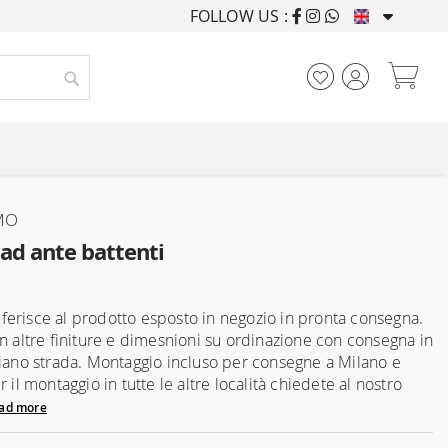
FOLLOW US :
FURNISHING HOUSES F
My
Search
MO
ad ante battenti
 riferisce al prodotto esposto in negozio in pronta consegna.
in altre finiture e dimesnioni su ordinazione con consegna in
piano strada. Montaggio incluso per consegne a Milano e
r il montaggio in tutte le altre località chiedete al nostro
ad more