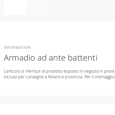
Skip
to
the
beginning
of
the
INFORMATION
images
Armadio ad ante battenti
gallery
L'articolo si riferisce al prodotto esposto in negozio in pro
incluso per consegne a Milano e provincia. Per il montaggio in