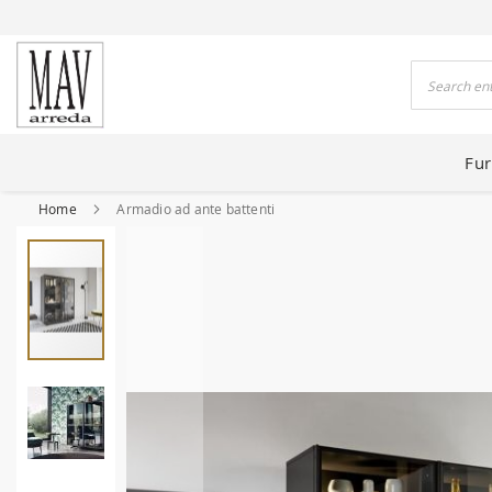
 HOUSES FOR 80 YEARS
Search
Fur
Home
Armadio ad ante battenti
Skip
to
the
end
of
the
images
gallery