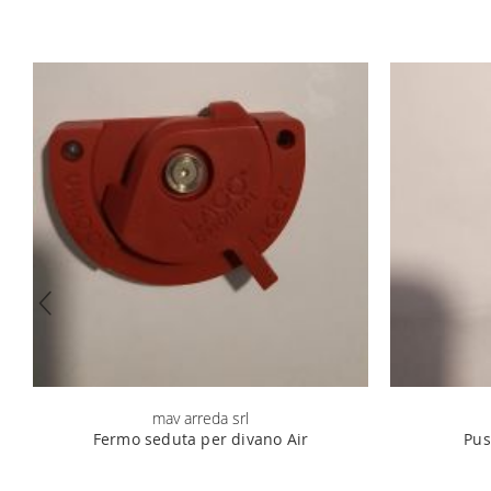
mav arreda srl
Fermo seduta per divano Air
Pus