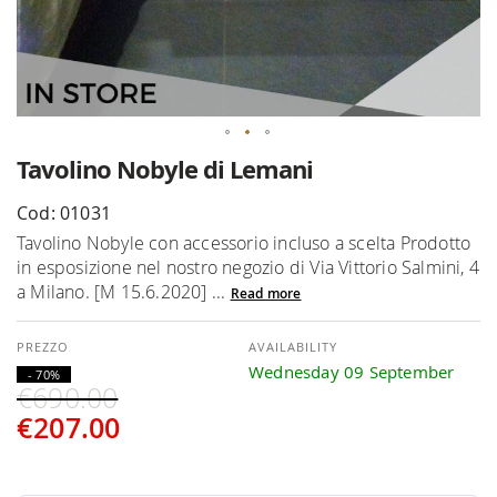
Skip
Tavolino Nobyle di Lemani
to
the
Cod: 01031
beginning
Tavolino Nobyle con accessorio incluso a scelta Prodotto
of
in esposizione nel nostro negozio di Via Vittorio Salmini, 4
the
a Milano. [M 15.6.2020] ...
Read more
images
gallery
AVAILABILITY
Wednesday 09 September
- 70%
€690.00
€207.00