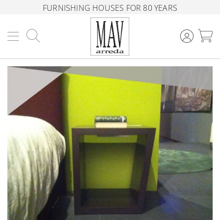
FURNISHING HOUSES FOR 80 YEARS
Search
M
Skip
to
the
end
of
the
images
gallery