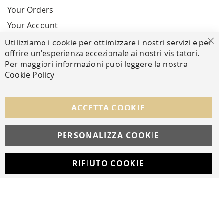
Your Orders
Your Account
Utilizziamo i cookie per ottimizzare i nostri servizi e per
Cl
offrire un'esperienza eccezionale ai nostri visitatori.
SECURE PAYMENTS
Per maggiori informazioni puoi leggere la nostra
Cookie Policy
FOLLOW US ON SOCIAL MEDIA
ACCETTA COOKIE
Facebook
Instagram
Whatsapp
PERSONALIZZA COOKIE
RIFIUTO COOKIE
Developed with
by
DF Solution