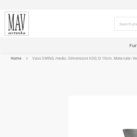
 HOUSES FOR 80 YEARS
Search
Fur
Home
Vaso SWING medio. Dimensioni H30; D 10cm. Materiale: Vetro
Skip
to
the
end
of
the
images
gallery