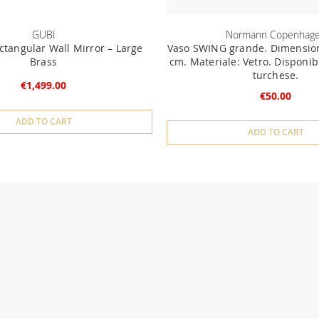
GUBI
Normann Copenhag
ectangular Wall Mirror – Large
Vaso SWING grande. Dimension
Brass
cm. Materiale: Vetro. Disponibi
turchese.
€1,499.00
€50.00
ADD TO CART
ADD TO CART