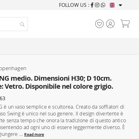
FOLLOW US :
FURNISHING HOUSES F
My
Search
openhagen
NG medio. Dimensioni H30; D 10cm.
: Vetro. Disponibile nel colore grigio.
563
G è un vaso semplice e scultorea. Creato da soffiatori di
aso Swing è unico nel suo genere. Il design divertente è
rte senza tempo che onora la tradizione di questo antico
sentendo ad ogni uno di essere leggermente diverso. È
giungere ...
Read more