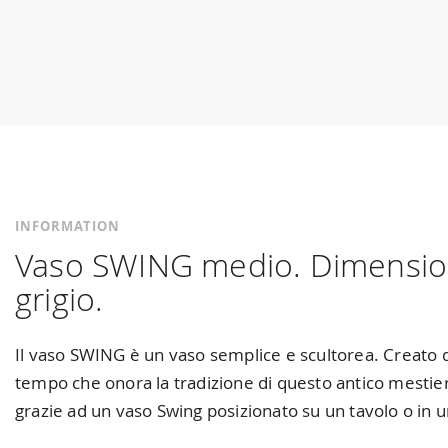
Skip
to
the
beginning
of
the
images
gallery
INFORMATION
Vaso SWING medio. Dimensioni
grigio.
Il vaso SWING è un vaso semplice e scultorea. Creato da
tempo che onora la tradizione di questo antico mestier
grazie ad un vaso Swing posizionato su un tavolo o in u