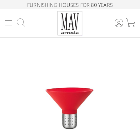
FURNISHING HOUSES FOR 80 YEARS
Search
M
Skip
to
the
end
of
the
images
gallery