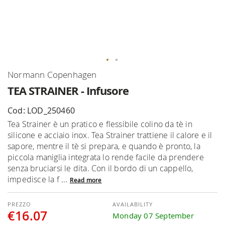
Skip
Normann Copenhagen
to
TEA STRAINER - Infusore
the
beginning
Cod: LOD_250460
of
Tea Strainer è un pratico e flessibile colino da tè in
the
silicone e acciaio inox. Tea Strainer trattiene il calore e il
images
sapore, mentre il tè si prepara, e quando è pronto, la
gallery
piccola maniglia integrata lo rende facile da prendere
senza bruciarsi le dita. Con il bordo di un cappello,
impedisce la f ...
Read more
AVAILABILITY
€16.07
Monday 07 September