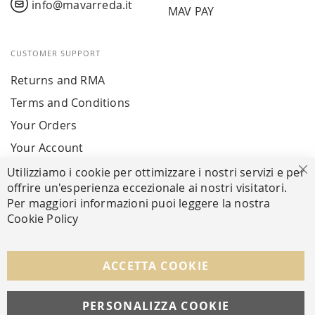
info@mavarreda.it
MAV PAY
CUSTOMER SUPPORT
Returns and RMA
Terms and Conditions
Your Orders
Your Account
Utilizziamo i cookie per ottimizzare i nostri servizi e per
Cl
offrire un'esperienza eccezionale ai nostri visitatori.
SECURE PAYMENTS
Per maggiori informazioni puoi leggere la nostra
Cookie Policy
FOLLOW US ON SOCIAL MEDIA
ACCETTA COOKIE
Facebook
Instagram
Whatsapp
PERSONALIZZA COOKIE