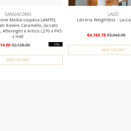
SANGIACOMO
LAGO
ione Madia sospesa LAMPO,
Libreria Weightless - Lacc
ati Rovere Caramello, laccato
 Aftereight e Artico L270 x P45
€4,160.78
€5,943.98
x H40
14.00
€2,126.00
- 10%
ADD TO CART
ADD TO CART