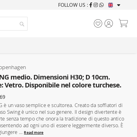
FOLLOW US :
FURNISHING HOUSES F
My
Search
openhagen
NG medio. Dimensioni H30; D 10cm.
: Vetro. Disponibile nel colore turchese.
569
G è un vaso semplice e scultorea. Creato da soffiatori di
aso Swing è unico nel suo genere. Il design divertente è
rte senza tempo che onora la tradizione di questo antico
sentendo ad ogni uno di essere leggermente diverso. È
giungere ...
Read more