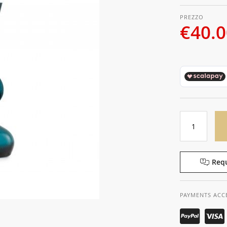
€40.
Requ
PAYMENTS ACC