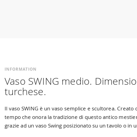
Skip
to
the
beginning
of
the
images
gallery
INFORMATION
Vaso SWING medio. Dimensioni
turchese.
Il vaso SWING è un vaso semplice e scultorea. Creato da
tempo che onora la tradizione di questo antico mestier
grazie ad un vaso Swing posizionato su un tavolo o in u