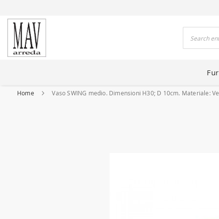
 HOUSES FOR 80 YEARS
Search
Fur
Home
Vaso SWING medio. Dimensioni H30; D 10cm. Materiale: Vetr
Skip
to
the
end
of
the
images
gallery