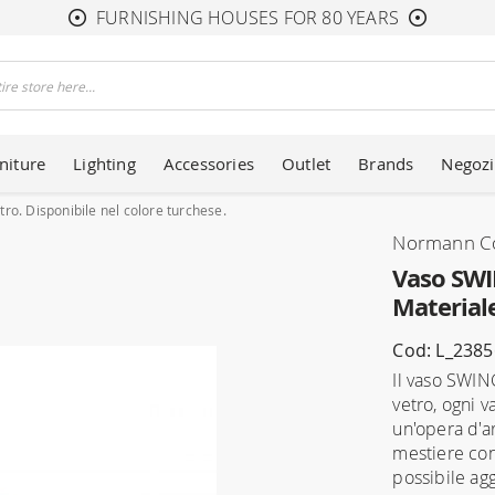
FURNISHING HOUSES FOR 80 YEARS
niture
Lighting
Accessories
Outlet
Brands
Negozi
o. Disponibile nel colore turchese.
Normann C
Vaso SWI
Materiale
Cod: L_238
Il vaso SWIN
vetro, ogni v
un'opera d'a
mestiere con
possibile ag