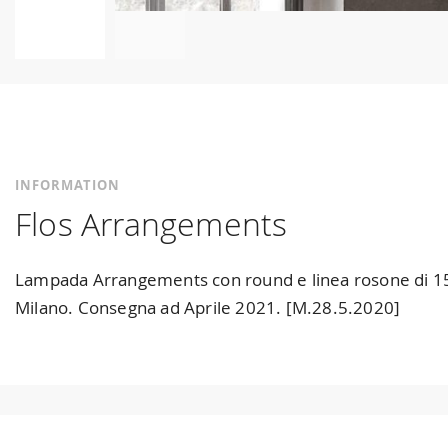
Skip
to
the
beginning
of
the
INFORMATION
images
Flos Arrangements
gallery
Lampada Arrangements con round e linea rosone di 15 cm
Milano. Consegna ad Aprile 2021. [M.28.5.2020]