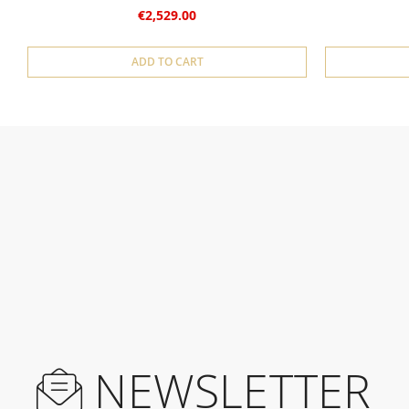
€2,529.00
ADD TO CART
NEWSLETTER