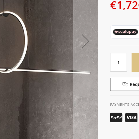
€1,72
Requ
PAYMENTS ACC