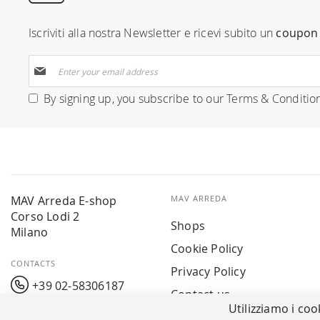
Iscriviti alla nostra Newsletter e ricevi subito un
coupon 
Sign
Up
for
By signing up, you subscribe to our
Terms & Conditio
Our
Newsletter:
MAV Arreda E-shop
MAV ARREDA
Corso Lodi 2
Shops
Milano
Cookie Policy
CONTACTS
Privacy Policy
+39 02-58306187
Contact us
Utilizziamo i coo
info@mavarreda.it
MAV PAY