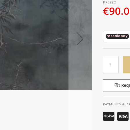
€90.
Requ
PAYMENTS ACC