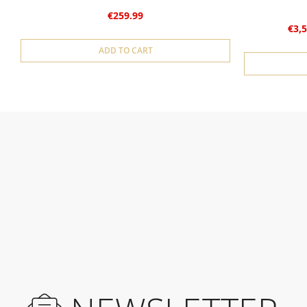
€259.99
€3,5
ADD TO CART