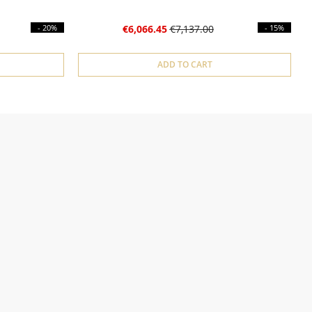
- 20%
€6,066.45
€7,137.00
- 15%
ADD TO CART