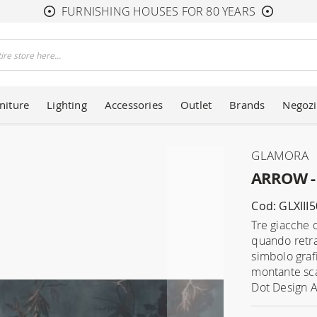
FURNISHING HOUSES FOR 80 YEARS
niture
Lighting
Accessories
Outlet
Brands
Negozi
GLAMORA
ARROW - 
Cod: GLXIII5
Tre giacche 
quando retra
simbolo graf
montante sca
Dot Design A