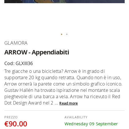
Skip
GLAMORA
to
ARROW - Appendiabiti
the
beginning
Cod: GLXIII36
of
Tre giacche o una bicicletta? Arrow è in grado di
the
supportare 20 kg quando retratta. Quando non è in uso,
images
Arrow ornerà la parete come un simbolo grafico iconico.
gallery
Gustav Hallén ha trovato ispirazione nel montante scala
pieghevole di una barca a vela. Arrow ha ricevuto il Red
Dot Design Award nel 2 ...
Read more
AVAILABILITY
€90.00
Wednesday 09 September