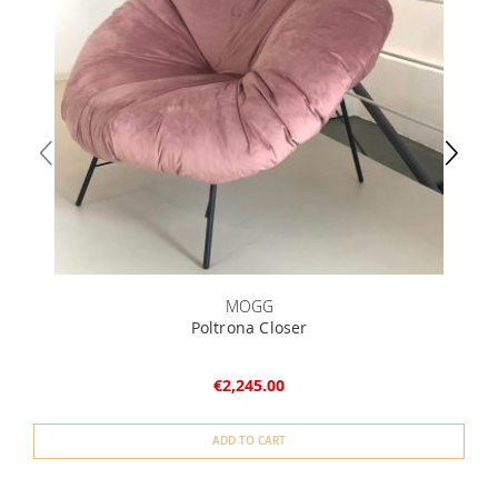
MOGG
Poltrona Closer
€2,245.00
ADD TO CART