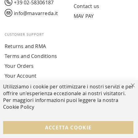
+39 02-58306187
Contact us
info@mavarreda.it
MAV PAY
CUSTOMER SUPPORT
Returns and RMA
Terms and Conditions
Your Orders
Your Account
Utilizziamo i cookie per ottimizzare i nostri servizi e per
Cl
offrire un'esperienza eccezionale ai nostri visitatori.
SECURE PAYMENTS
Per maggiori informazioni puoi leggere la nostra
Cookie Policy
FOLLOW US ON SOCIAL MEDIA
ACCETTA COOKIE
Facebook
Instagram
Whatsapp