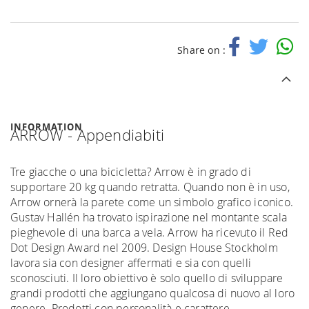
Share on :
INFORMATION
ARROW - Appendiabiti
Tre giacche o una bicicletta? Arrow è in grado di
supportare 20 kg quando retratta. Quando non è in uso,
Arrow ornerà la parete come un simbolo grafico iconico.
Gustav Hallén ha trovato ispirazione nel montante scala
pieghevole di una barca a vela. Arrow ha ricevuto il Red
Dot Design Award nel 2009. Design House Stockholm
lavora sia con designer affermati e sia con quelli
sconosciuti. Il loro obiettivo è solo quello di sviluppare
grandi prodotti che aggiungano qualcosa di nuovo al loro
genere. Prodotti con personalità e carattere.