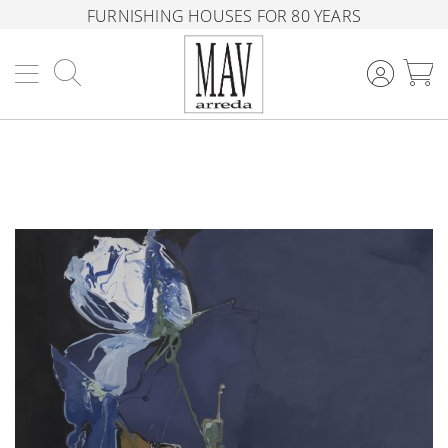
FURNISHING HOUSES FOR 80 YEARS
Search
M
Skip
to
the
end
of
the
images
gallery