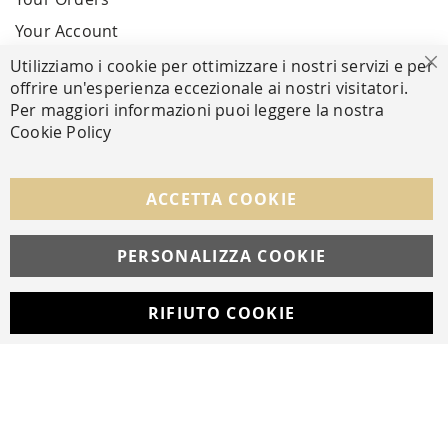
Your Account
Utilizziamo i cookie per ottimizzare i nostri servizi e per
Cl
offrire un'esperienza eccezionale ai nostri visitatori.
SECURE PAYMENTS
Per maggiori informazioni puoi leggere la nostra
Cookie Policy
FOLLOW US ON SOCIAL MEDIA
ACCETTA COOKIE
Facebook
Instagram
Whatsapp
PERSONALIZZA COOKIE
RIFIUTO COOKIE
Developed with
by
DF Solution