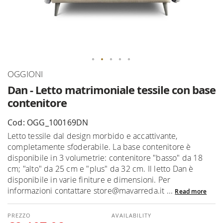
Skip
OGGIONI
to
Dan - Letto matrimoniale tessile con base
the
contenitore
beginning
of
Cod: OGG_100169DN
the
Letto tessile dal design morbido e accattivante,
images
completamente sfoderabile. La base contenitore è
gallery
disponibile in 3 volumetrie: contenitore "basso" da 18
cm; "alto" da 25 cm e "plus" da 32 cm. Il letto Dan è
disponibile in varie finiture e dimensioni. Per
informazioni contattare store@mavarreda.it ...
Read more
AVAILABILITY