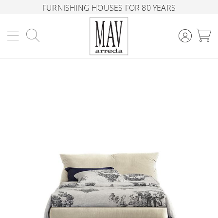
FURNISHING HOUSES FOR 80 YEARS
Search
M
Skip
to
the
end
of
the
images
gallery