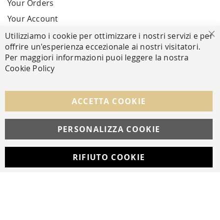
Your Orders
Your Account
Utilizziamo i cookie per ottimizzare i nostri servizi e per
Cl
offrire un'esperienza eccezionale ai nostri visitatori.
SECURE PAYMENTS
Per maggiori informazioni puoi leggere la nostra
Cookie Policy
FOLLOW US ON SOCIAL MEDIA
ACCETTA COOKIE
Facebook
Instagram
Whatsapp
PERSONALIZZA COOKIE
RIFIUTO COOKIE
Developed with
by
DF Solution