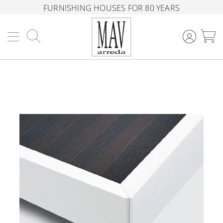
FURNISHING HOUSES FOR 80 YEARS
Search
M
Skip
to
the
end
of
the
images
gallery