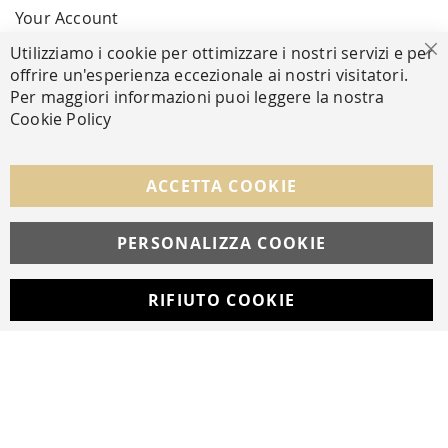
Your Account
Utilizziamo i cookie per ottimizzare i nostri servizi e per
Cl
offrire un'esperienza eccezionale ai nostri visitatori.
SECURE PAYMENTS
Per maggiori informazioni puoi leggere la nostra
Cookie Policy
FOLLOW US ON SOCIAL MEDIA
ACCETTA COOKIE
Facebook
Instagram
Whatsapp
PERSONALIZZA COOKIE
RIFIUTO COOKIE
Developed with
by
DF Solution