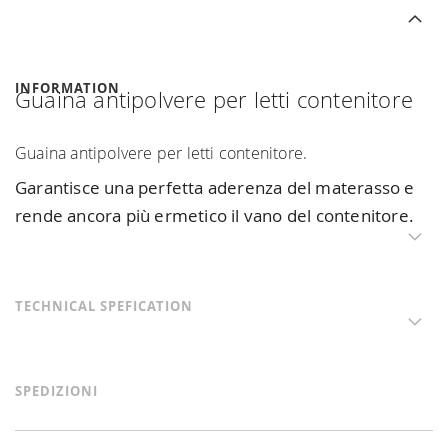
INFORMATION
Guaina antipolvere per letti contenitore
Guaina antipolvere per letti contenitore.
Garantisce una perfetta aderenza del materasso e
rende ancora più ermetico il vano del contenitore.
TECHNICAL SPEFICATION
SPEDIZIONI