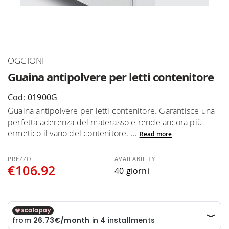
Skip
OGGIONI
to
Guaina antipolvere per letti contenitore
the
beginning
Cod: 01900G
of
Guaina antipolvere per letti contenitore. Garantisce una
the
perfetta aderenza del materasso e rende ancora più
images
ermetico il vano del contenitore. ...
Read more
gallery
AVAILABILITY
€106.92
40 giorni