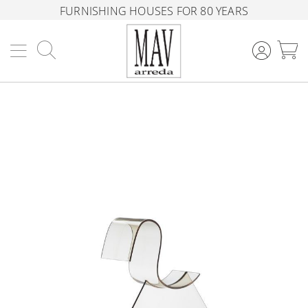
FURNISHING HOUSES FOR 80 YEARS
Search
M
Skip
to
the
end
of
the
images
gallery