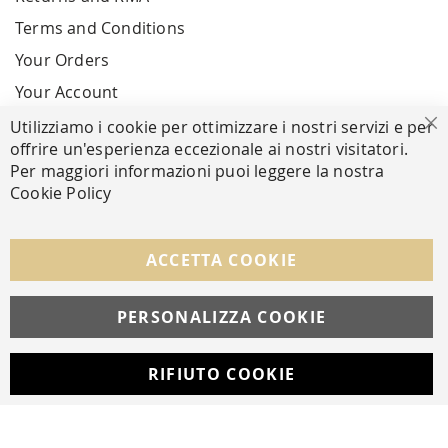
Terms and Conditions
Your Orders
Your Account
Utilizziamo i cookie per ottimizzare i nostri servizi e per
Cl
offrire un'esperienza eccezionale ai nostri visitatori.
SECURE PAYMENTS
Per maggiori informazioni puoi leggere la nostra
Cookie Policy
FOLLOW US ON SOCIAL MEDIA
ACCETTA COOKIE
Facebook
Instagram
Whatsapp
PERSONALIZZA COOKIE
RIFIUTO COOKIE
Developed with
by
DF Solution