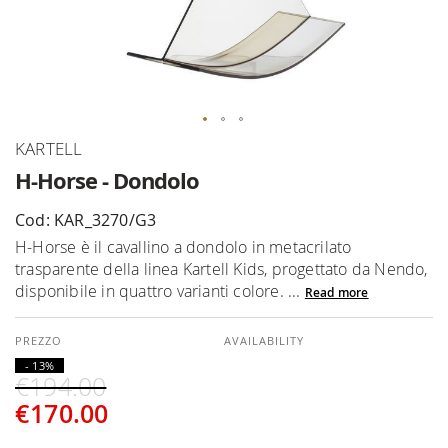
Skip
KARTELL
to
H-Horse - Dondolo
the
beginning
Cod: KAR_3270/G3
of
H-Horse è il cavallino a dondolo in metacrilato
the
trasparente della linea Kartell Kids, progettato da Nendo,
images
disponibile in quattro varianti colore. ...
Read more
gallery
AVAILABILITY
- 13%
€194.00
€170.00