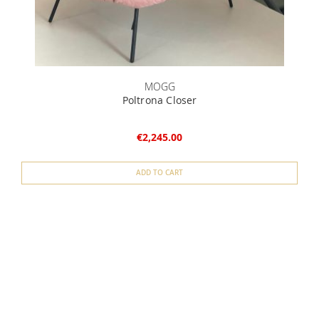
MOGG
Poltrona Closer
V
€2,245.00
ADD TO CART