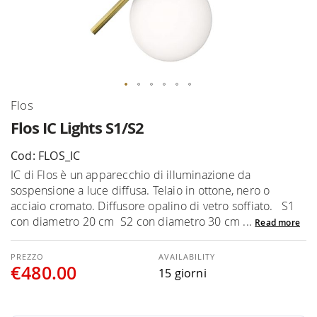
Skip
Flos
to
Flos IC Lights S1/S2
the
beginning
Cod: FLOS_IC
of
IC di Flos è un apparecchio di illuminazione da
the
sospensione a luce diffusa. Telaio in ottone, nero o
images
acciaio cromato. Diffusore opalino di vetro soffiato. S1
gallery
con diametro 20 cm S2 con diametro 30 cm ...
Read more
AVAILABILITY
€480.00
15 giorni