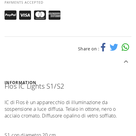
PAYMENTS ACCEPTED
Share on :
INFORMATION
Flos IC Lights S1/S2
IC di Flos è un apparecchio di illuminazione da
sospensione a luce diffusa. Telaio in ottone, nero o
acciaio cromato. Diffusore opalino di vetro soffiato.
S1 con diametro 20 cm