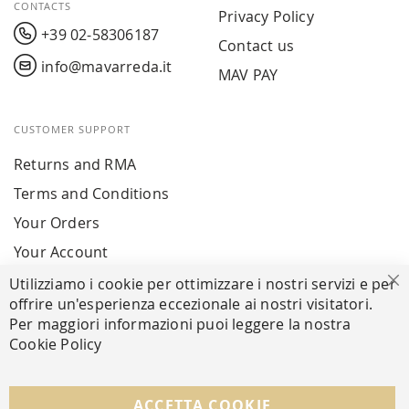
CONTACTS
Privacy Policy
+39 02-58306187
Contact us
info@mavarreda.it
MAV PAY
CUSTOMER SUPPORT
Returns and RMA
Terms and Conditions
Your Orders
Your Account
Utilizziamo i cookie per ottimizzare i nostri servizi e per
Cl
offrire un'esperienza eccezionale ai nostri visitatori.
SECURE PAYMENTS
Per maggiori informazioni puoi leggere la nostra
Cookie Policy
FOLLOW US ON SOCIAL MEDIA
ACCETTA COOKIE