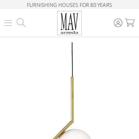
FURNISHING HOUSES FOR 80 YEARS
Search
M
Skip
to
the
end
of
the
images
gallery