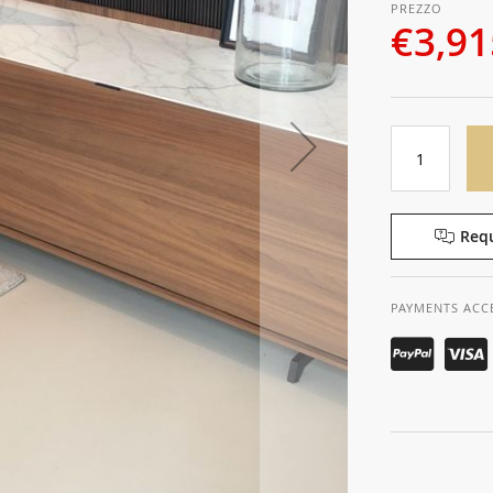
€3,91
Requ
PAYMENTS ACC