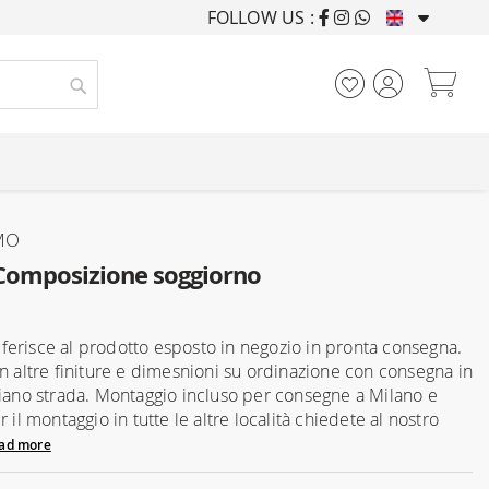
FOLLOW US :
FURNISHING HOUSES F
My
Search
MO
omposizione soggiorno
 riferisce al prodotto esposto in negozio in pronta consegna.
in altre finiture e dimesnioni su ordinazione con consegna in
piano strada. Montaggio incluso per consegne a Milano e
r il montaggio in tutte le altre località chiedete al nostro
ad more