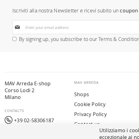
Iscriviti alla nostra Newsletter e ricevi subito un
coupon 
Sign
Up
for
By signing up, you subscribe to our
Terms & Conditio
Our
Newsletter:
MAV Arreda E-shop
MAV ARREDA
Corso Lodi 2
Shops
Milano
Cookie Policy
CONTACTS
Privacy Policy
+39 02-58306187
Contact us
Utilizziamo i coo
info@mavarreda.it
MAV PAY
eccezionale ai no