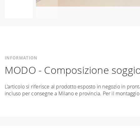
Skip
to
the
beginning
of
the
INFORMATION
images
MODO - Composizione soggi
gallery
L'articolo si riferisce al prodotto esposto in negozio in pro
incluso per consegne a Milano e provincia. Per il montaggio in