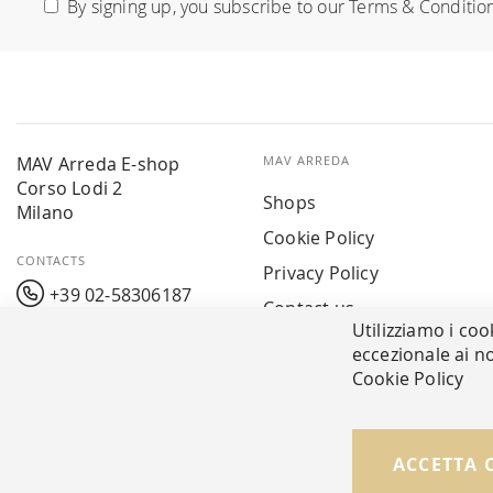
By signing up, you subscribe to our
Terms & Conditio
Our
Newsletter:
MAV Arreda E-shop
MAV ARREDA
Corso Lodi 2
Shops
Milano
Cookie Policy
CONTACTS
Privacy Policy
+39 02-58306187
Contact us
Utilizziamo i coo
info@mavarreda.it
MAV PAY
eccezionale ai no
Cookie Policy
ACCETTA 