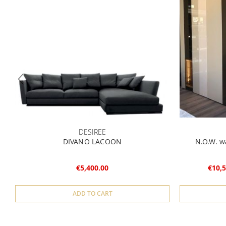
DESIREE
DIVANO LACOON
N.O.W. w
€5,400.00
€10,5
ADD TO CART