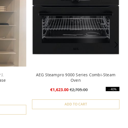
l.
AEG Steampro 9000 Series Combi-Steam
ase
Oven
€1,623.00
€2,705.00
- 40%
ADD TO CART