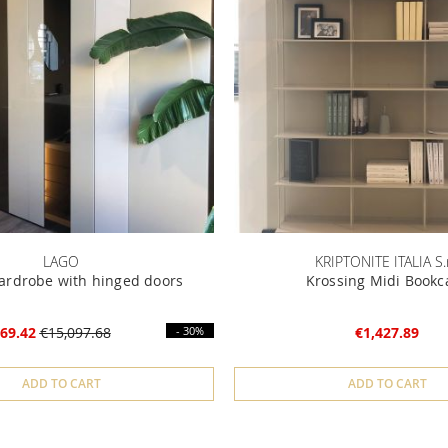
LAGO
KRIPTONITE ITALIA S.r.
ardrobe with hinged doors
Krossing Midi Bookc
69.42
€15,097.68
- 30%
€1,427.89
ADD TO CART
ADD TO CART