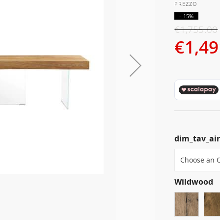
- 15%
€1,755.00
€1,49
dim_tav_ai
Wildwood