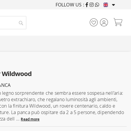
FOLLOW US :
FURNISHING HOUSES F
My
Search
r Wildwood
ANCA
 legno sorprendente che sembra essere sospesa nell'aria:
vetro extrachiaro, che regalano luminosità agli ambienti,
con la finitura Wildwood, un rovere centenario, caldo e
ature. La panca può ospitare da 2 a 5 persone, dipendendo
za dell ...
Read more