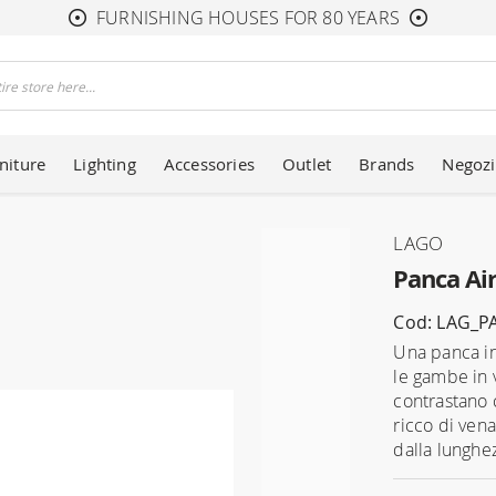
FURNISHING HOUSES FOR 80 YEARS
niture
Lighting
Accessories
Outlet
Brands
Negozi
LAGO
Panca Ai
Cod: LAG_P
Una panca in
le gambe in 
contrastano 
ricco di ven
dalla lunghez