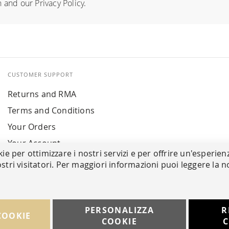
n
and our
Privacy Policy
.
CUSTOMER SUPPORT
Returns and RMA
Terms and Conditions
Your Orders
Your Account
kie per ottimizzare i nostri servizi e per offrire un'esperien
stri visitatori. Per maggiori informazioni puoi leggere la n
PERSONALIZZA
R
COOKIE
COOKIE
C