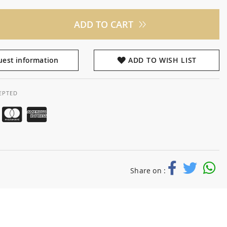
ADD TO CART
est information
ADD TO WISH LIST
EPTED
Share on :