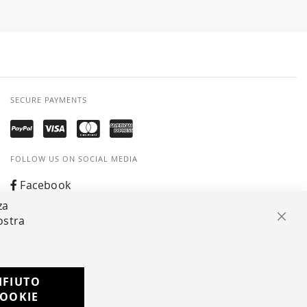
SECURE PAYMENTS
FOLLOW US ON SOCIAL MEDIA
Facebook
za
Instagram
ostra
Clos
Whatsapp
IFIUTO
Developed with
OOKIE
by
DF Solution