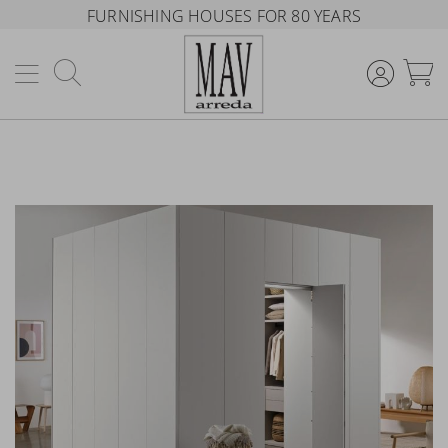
FURNISHING HOUSES FOR 80 YEARS
Search
M
Skip
to
the
end
of
the
images
gallery