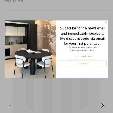
SPEDIZIONI
Subscribe to the newsletter
and immediately receive a
YOU MAY ALSO LIKE
5% discount code via email
for your first purchase.
Stay up to date on new arrivals and
promotions from MAV Arreda.
Sign
Up
for
SUBSCRIBE
Our
Newsletter: