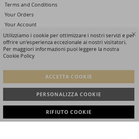
Terms and Conditions
Your Orders
Your Account
Utilizziamo i cookie per ottimizzare i nostri servizi e per
Cl
offrire un'esperienza eccezionale ai nostri visitatori.
SECURE PAYMENTS
Per maggiori informazioni puoi leggere la nostra
Cookie Policy
FOLLOW US ON SOCIAL MEDIA
ACCETTA COOKIE
Facebook
Instagram
Whatsapp
PERSONALIZZA COOKIE
RIFIUTO COOKIE
Developed with
by
DF Solution