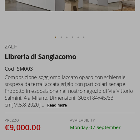
Skip
ZALF
to
Libreria di Sangiacomo
the
beginning
Cod: SM003
of
Composizione soggiorno laccato opaco con schienale
the
sospesa da terra laccata grigio con particolari senape.
images
Prodotto in esposizione nel nostro negozio di Via Vittorio
gallery
Salmini, 4 a Milano. Dimensioni: 303x184x45/33
cm[M.5.8.2020] ...
Read more
AVAILABILITY
€9,000.00
Monday 07 September