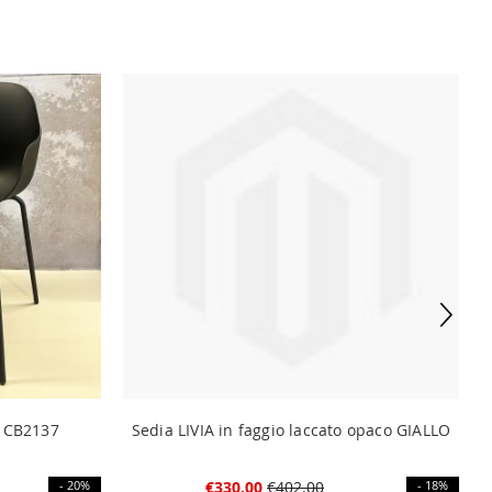
 CB2137
Sedia LIVIA in faggio laccato opaco GIALLO
- 20%
€330.00
€402.00
- 18%