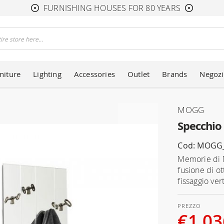
FURNISHING HOUSES FOR 80 YEARS
niture
Lighting
Accessories
Outlet
Brands
Negozi
MOGG
Specchi
Cod: MOG
Memorie di M
fusione di ot
fissaggio ver
€1,03