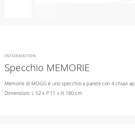
Skip
to
the
beginning
of
the
INFORMATION
images
Specchio MEMORIE
gallery
Memorie di MOGG è uno specchio a parete con 4 chiavi append
Dimensioni: L 52 x P 11 x H 180 cm