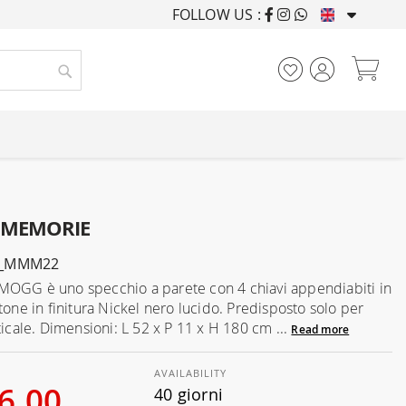
FOLLOW US :
FURNISHING HOUSES F
My
Search
o MEMORIE
G_MMM22
OGG è uno specchio a parete con 4 chiavi appendiabiti in
tone in finitura Nickel nero lucido. Predisposto solo per
ticale. Dimensioni: L 52 x P 11 x H 180 cm ...
Read more
AVAILABILITY
6.00
40 giorni