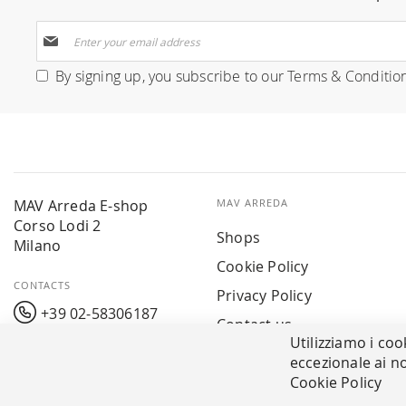
Sign
Up
for
By signing up, you subscribe to our
Terms & Conditio
Our
Newsletter:
MAV Arreda E-shop
MAV ARREDA
Corso Lodi 2
Shops
Milano
Cookie Policy
CONTACTS
Privacy Policy
+39 02-58306187
Contact us
Utilizziamo i coo
info@mavarreda.it
MAV PAY
eccezionale ai no
Cookie Policy