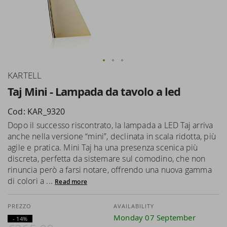
Skip
KARTELL
to
Taj Mini - Lampada da tavolo a led
the
beginning
Cod: KAR_9320
of
Dopo il successo riscontrato, la lampada a LED Taj arriva
the
anche nella versione “mini”, declinata in scala ridotta, più
images
agile e pratica. Mini Taj ha una presenza scenica più
gallery
discreta, perfetta da sistemare sul comodino, che non
rinuncia però a farsi notare, offrendo una nuova gamma
di colori a ...
Read more
AVAILABILITY
Monday 07 September
- 14%