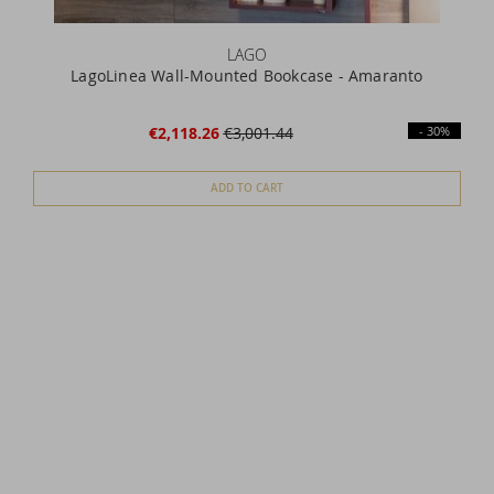
LAGO
LagoLinea Wall-Mounted Bookcase - Amaranto
V
€2,118.26
€3,001.44
- 30%
ADD TO CART