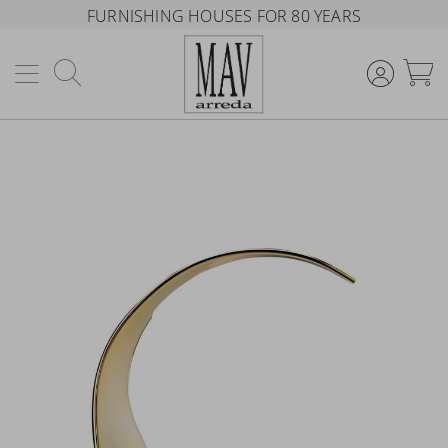
FURNISHING HOUSES FOR 80 YEARS
Search
M
Skip
to
the
end
of
the
images
gallery