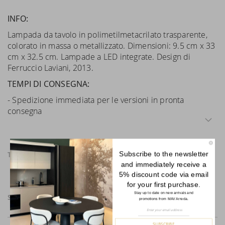
INFO:
Lampada da tavolo in polimetilmetacrilato trasparente,
colorato in massa o metallizzato. Dimensioni: 9.5 cm x 33
cm x 32.5 cm. Lampade a LED integrate. Design di
Ferruccio Laviani, 2013.
TEMPI DI CONSEGNA:
- Spedizione immediata per le versioni in pronta
consegna
Subscribe to the newsletter
TECHNICAL SPEFICATION
and immediately receive a
5% discount code via email
for your first purchase.
Stay up to date on new arrivals and
SPEDIZIONI
promotions from MAV Arreda.
Sign
Up
for
SUBSCRIBE
Our