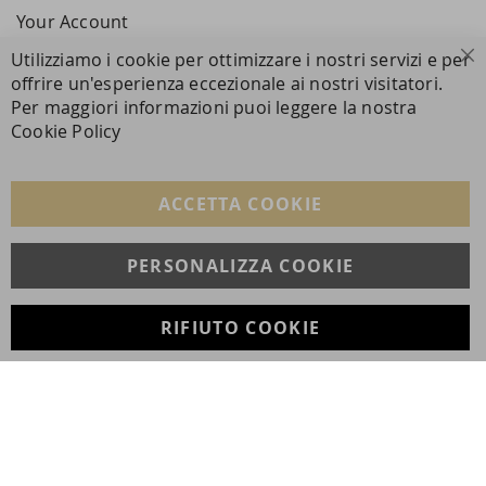
Your Account
Utilizziamo i cookie per ottimizzare i nostri servizi e per
Cl
offrire un'esperienza eccezionale ai nostri visitatori.
SECURE PAYMENTS
Per maggiori informazioni puoi leggere la nostra
Cookie Policy
FOLLOW US ON SOCIAL MEDIA
ACCETTA COOKIE
Facebook
Instagram
Whatsapp
PERSONALIZZA COOKIE
RIFIUTO COOKIE
Developed with
by
DF Solution