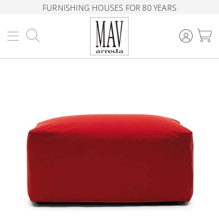
FURNISHING HOUSES FOR 80 YEARS
Search
M
Skip
to
the
end
of
the
images
gallery