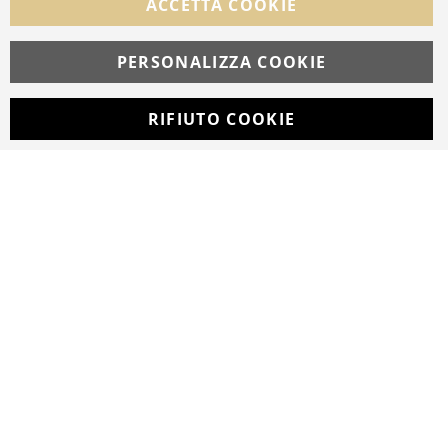
ACCETTA COOKIE
Facebook
Instagram
Whatsapp
PERSONALIZZA COOKIE
RIFIUTO COOKIE
Developed with
by
DF Solution