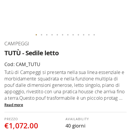
Skip
CAMPEGGI
to
TUTÙ - Sedile letto
the
beginning
Cod: CAM_TUTU
of
Tutù di Campeggi si presenta nella sua linea essenziale e
the
morbidamente squadrata e nella funzione multipla di
images
pouf dalle dimensioni generose, letto singolo, piano di
gallery
appoggio, rivestito con una pratica housse che arriva fino
a terra.Questo pouf trasformabile è un piccolo protag ...
Read more
AVAILABILITY
€1,072.00
40 giorni