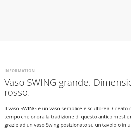
Skip
to
the
beginning
of
the
images
gallery
INFORMATION
Vaso SWING grande. Dimensioni
rosso.
Il vaso SWING è un vaso semplice e scultorea. Creato da
tempo che onora la tradizione di questo antico mestier
grazie ad un vaso Swing posizionato su un tavolo o in u