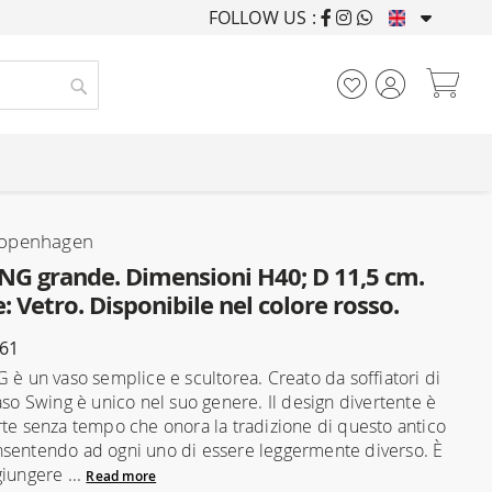
FOLLOW US :
FURNISHING HOUSES F
My
Search
openhagen
NG grande. Dimensioni H40; D 11,5 cm.
: Vetro. Disponibile nel colore rosso.
561
G è un vaso semplice e scultorea. Creato da soffiatori di
aso Swing è unico nel suo genere. Il design divertente è
rte senza tempo che onora la tradizione di questo antico
sentendo ad ogni uno di essere leggermente diverso. È
giungere ...
Read more