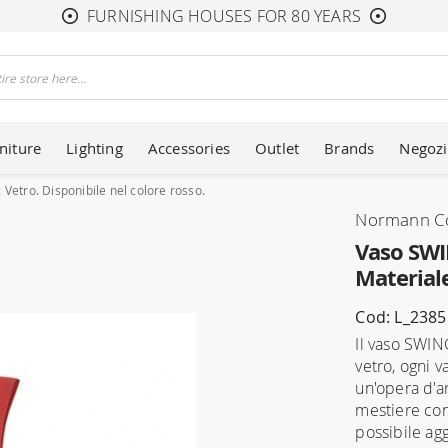
FURNISHING HOUSES FOR 80 YEARS
niture
Lighting
Accessories
Outlet
Brands
Negozi
etro. Disponibile nel colore rosso.
Normann C
Vaso SWI
Materiale
Cod: L_238
Il vaso SWIN
vetro, ogni v
un'opera d'a
mestiere con
possibile ag