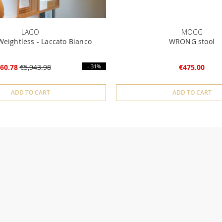
LAGO
MOGG
Weightless - Laccato Bianco
WRONG stool
60.78
€5,943.98
- 31%
€475.00
ADD TO CART
ADD TO CART