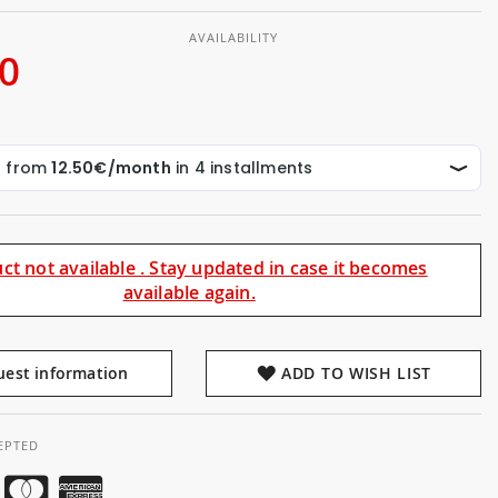
AVAILABILITY
00
ct not available . Stay updated in case it becomes
available again.
est information
ADD TO WISH LIST
EPTED