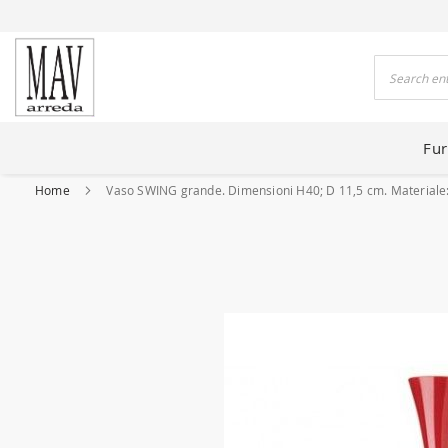
 HOUSES FOR 80 YEARS
Search
Fur
Home
Vaso SWING grande. Dimensioni H40; D 11,5 cm. Materiale: V
Skip
to
the
end
of
the
images
gallery