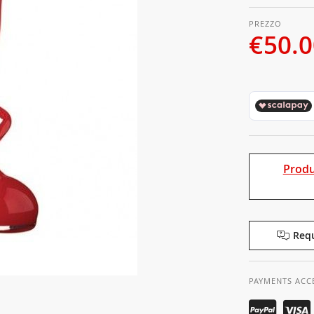
€50.
Produ
Requ
PAYMENTS ACC