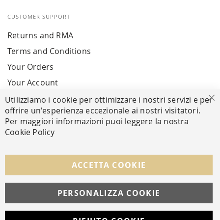
CUSTOMER SUPPORT
Returns and RMA
Terms and Conditions
Your Orders
Your Account
Utilizziamo i cookie per ottimizzare i nostri servizi e per
Cl
offrire un'esperienza eccezionale ai nostri visitatori.
SECURE PAYMENTS
Per maggiori informazioni puoi leggere la nostra
Cookie Policy
FOLLOW US ON SOCIAL MEDIA
ACCETTA COOKIE
Facebook
Instagram
Whatsapp
PERSONALIZZA COOKIE