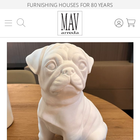
FURNISHING HOUSES FOR 80 YEARS
Search
M
Skip
to
the
end
of
the
images
gallery