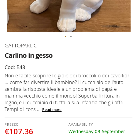
Skip
GATTOPARDO
to
Carlino in gesso
the
beginning
Cod: B48
of
Non è facile scoprire le gioie dei broccoli o dei cavolfiori
the
... come far divertire il bambino? il cucchiaio dell'auto
images
sembra la risposta ideale a un problema di papà e
gallery
mamma vecchio come il mondo! Superba finitura in
legno, è il cucchiaio di tutta la sua infanzia che gli offri ...
Tempi di cons ...
Read more
AVAILABILITY
€107.36
Wednesday 09 September