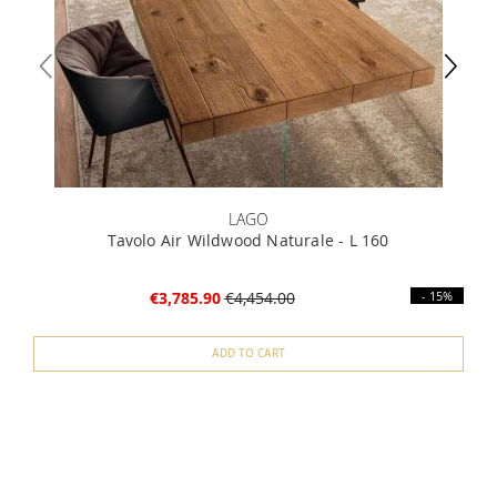
LAGO
Tavolo Air Wildwood Naturale - L 160
€3,785.90
€4,454.00
- 15%
ADD TO CART