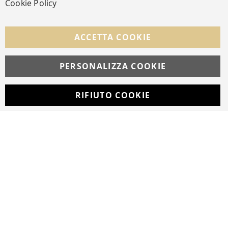
Cookie Policy
SEGUICI NEI SOCIAL
Facebook
Instagram
Whatsapp
ACCETTA COOKIE
PERSONALIZZA COOKIE
© Copyright MAV Arreda s.r.l. | P.IVA IT05919160969
Via Galileo Galilei, 14 | Milano
RIFIUTO COOKIE
Developed with
by
DF Solution