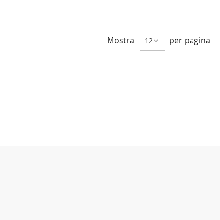
ualmente stai leggendo la pagina
Mostra
per pagina