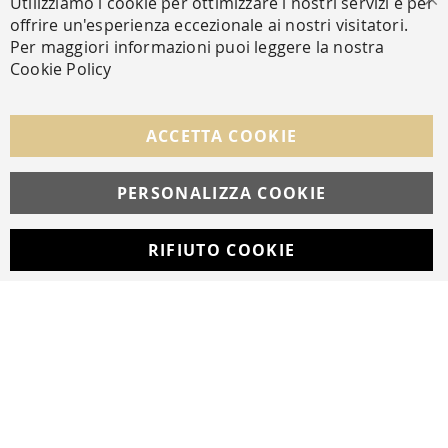
Utilizziamo i cookie per ottimizzare i nostri servizi e per
Ch
offrire un'esperienza eccezionale ai nostri visitatori.
Per maggiori informazioni puoi leggere la nostra
Cookie Policy
SEGUICI NEI SOCIAL
Facebook
Instagram
Whatsapp
ACCETTA COOKIE
PERSONALIZZA COOKIE
© Copyright MAV Arreda s.r.l. | P.IVA IT05919160969
Via Galileo Galilei, 14 | Milano
RIFIUTO COOKIE
Developed with
by
DF Solution