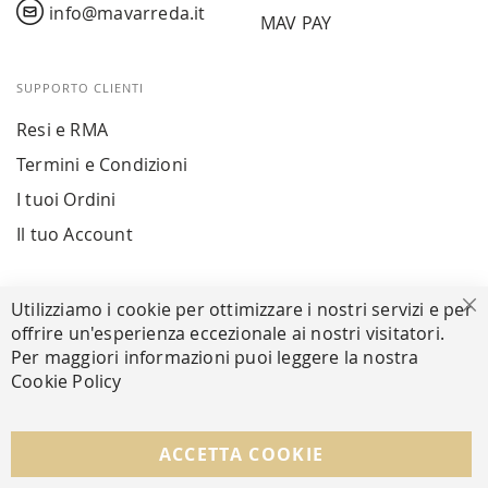
info@mavarreda.it
MAV PAY
SUPPORTO CLIENTI
Resi e RMA
Termini e Condizioni
I tuoi Ordini
Il tuo Account
PAGAMENTI SICURI
Utilizziamo i cookie per ottimizzare i nostri servizi e per
Ch
offrire un'esperienza eccezionale ai nostri visitatori.
Per maggiori informazioni puoi leggere la nostra
Cookie Policy
SEGUICI NEI SOCIAL
Facebook
Instagram
Whatsapp
ACCETTA COOKIE