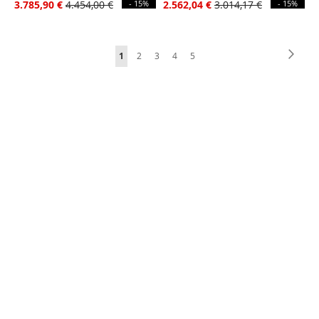
3.785,90 €
4.454,00 €
- 15%
2.562,04 €
3.014,17 €
- 15%
Pagina
Pagin
Succe
Attualmente
Pagina
Pagina
Pagina
Pagina
1
2
3
4
5
stai
leggendo
la
pagina