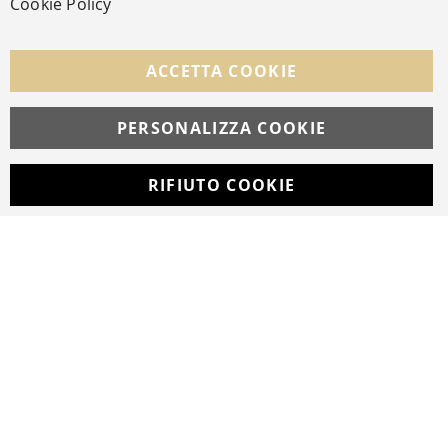
Cookie Policy
SEGUICI NEI SOCIAL
Facebook
Instagram
Whatsapp
ACCETTA COOKIE
PERSONALIZZA COOKIE
© Copyright MAV Arreda s.r.l. | P.IVA IT05919160969
Via Galileo Galilei, 14 | Milano
RIFIUTO COOKIE
Developed with
by
DF Solution