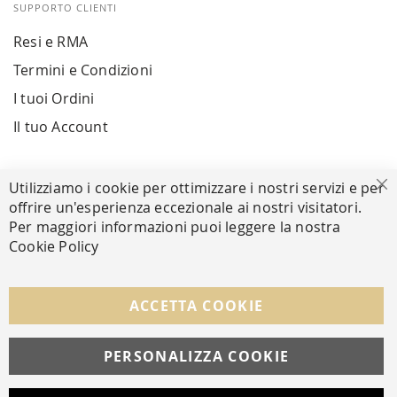
SUPPORTO CLIENTI
Resi e RMA
Termini e Condizioni
I tuoi Ordini
Il tuo Account
PAGAMENTI SICURI
Utilizziamo i cookie per ottimizzare i nostri servizi e per
Ch
offrire un'esperienza eccezionale ai nostri visitatori.
Per maggiori informazioni puoi leggere la nostra
Cookie Policy
SEGUICI NEI SOCIAL
Facebook
Instagram
Whatsapp
ACCETTA COOKIE
PERSONALIZZA COOKIE
© Copyright MAV Arreda s.r.l. | P.IVA IT05919160969
Via Galileo Galilei, 14 | Milano