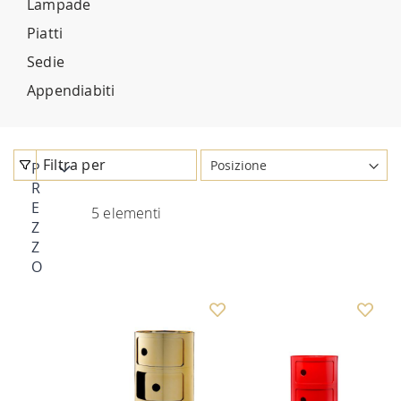
Lampade
Piatti
Sedie
Appendiabiti
Filtra per
P
R
E
5
elementi
Z
Z
O