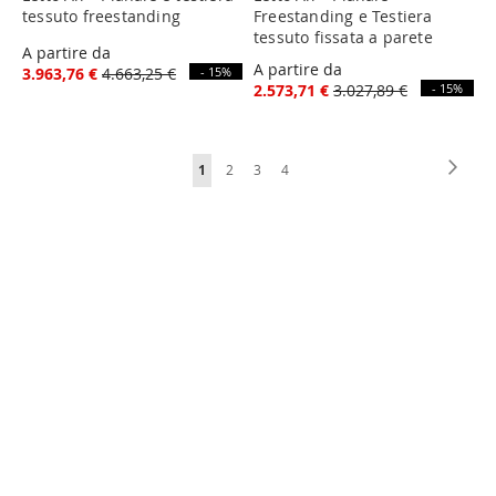
tessuto freestanding
Freestanding e Testiera
tessuto fissata a parete
A partire da
A partire da
3.963,76 €
4.663,25 €
- 15%
2.573,71 €
3.027,89 €
- 15%
Pagina
Pagin
Succe
Attualmente
Pagina
Pagina
Pagina
1
2
3
4
stai
leggendo
la
pagina