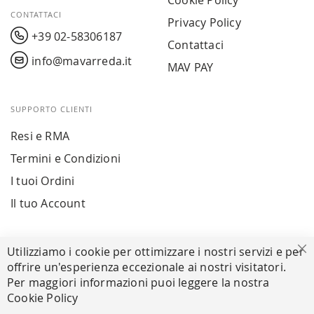
Cookie Policy
CONTATTACI
Privacy Policy
+39 02-58306187
Contattaci
info@mavarreda.it
MAV PAY
SUPPORTO CLIENTI
Resi e RMA
Termini e Condizioni
I tuoi Ordini
Il tuo Account
PAGAMENTI SICURI
Utilizziamo i cookie per ottimizzare i nostri servizi e per
Ch
offrire un'esperienza eccezionale ai nostri visitatori.
Per maggiori informazioni puoi leggere la nostra
Cookie Policy
SEGUICI NEI SOCIAL