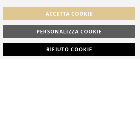
Facebook
Instagram
Whatsapp
ACCETTA COOKIE
PERSONALIZZA COOKIE
© Copyright MAV Arreda s.r.l. | P.IVA IT05919160969
Via Galileo Galilei, 14 | Milano
RIFIUTO COOKIE
Developed with
by
DF Solution