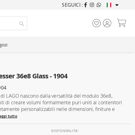
SEGUICI :
ARREDANDO CASE DA
Car
Cerca
gozi
sser 36e8 Glass - 1904
904
di LAGO nascono dalla versatilità del modulo 36e8,
i di creare volumi formalmente puri uniti ai contenitori
etamente personalizzabili nelle dimensioni, finiture e
eggi tutto
DISPONIBILITA'