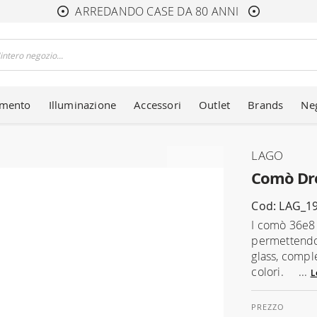
ARREDANDO CASE DA 80 ANNI
amento
Illuminazione
Accessori
Outlet
Brands
Ne
LAGO
Comò Dre
Cod: LAG_1
I comò 36e8 
permettendot
glass, compl
colori. ...
L