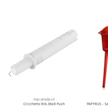
(cedolino o modello unico) 4) iban per l'addebito delle rat
mav arreda srl
Cricchetto Rib.36e8 Push
PAPYRUS - S