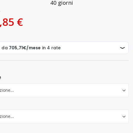
40 giorni
€
,85 €
e