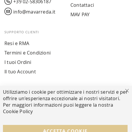
+39 02-58306187
Contattaci
info@mavarreda.it
MAV PAY
SUPPORTO CLIENTI
Resi e RMA
Termini e Condizioni
I tuoi Ordini
Il tuo Account
PAGAMENTI SICURI
Utilizziamo i cookie per ottimizzare i nostri servizi e per
Ch
offrire un'esperienza eccezionale ai nostri visitatori.
Per maggiori informazioni puoi leggere la nostra
Cookie Policy
SEGUICI NEI SOCIAL
Facebook
Instagram
Whatsapp
ACCETTA COOKIE