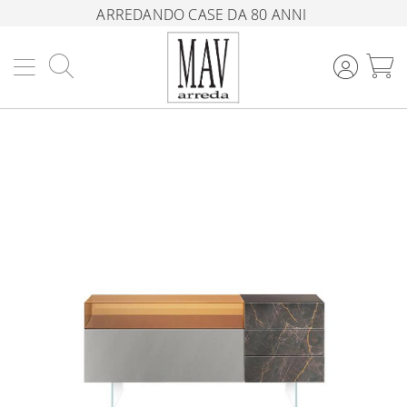
ARREDANDO CASE DA 80 ANNI
Cerca
C
Vai
alla
fine
della
galleria
di
immagini