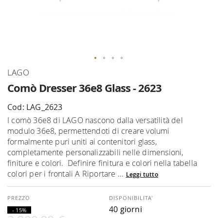
Vai
LAGO
all'inizio
Comò Dresser 36e8 Glass - 2623
della
galleria
Cod: LAG_2623
di
I comò 36e8 di LAGO nascono dalla versatilità del
immagini
modulo 36e8, permettendoti di creare volumi
formalmente puri uniti ai contenitori glass,
completamente personalizzabili nelle dimensioni,
finiture e colori. Definire finitura e colori nella tabella
colori per i frontali A Riportare ...
Leggi tutto
DISPONIBILITA'
40 giorni
- 15%