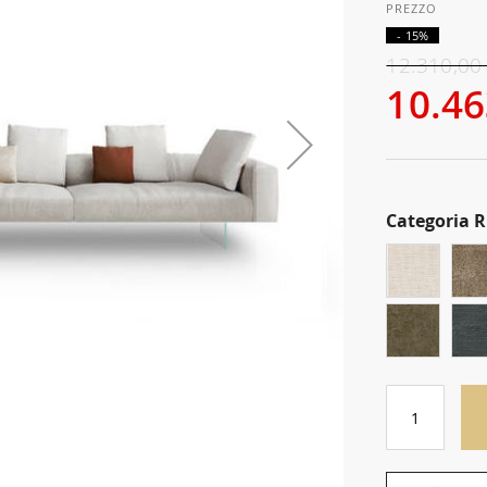
- 15%
12.310,00
10.46
Categoria 