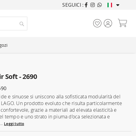
SEGUICI :
ARREDANDO CASE DA
Car
Cerca
gozi
r Soft - 2690
690
e e sinuose si uniscono alla sofisticata modularità del
i LAGO. Un prodotto evoluto che risulta particolarmente
confortevole, grazie a materiali ad elevata elasticità e
nel tempo e uno strato in piuma d’oca selezionata e
...
Leggi tutto