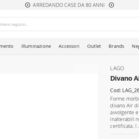
ARREDANDO CASE DA 80 ANNI
amento
Illuminazione
Accessori
Outlet
Brands
Ne
LAGO
Divano Ai
Cod: LAG_2
Forme morbid
divano Air d
avvolgente e 
inalterabili 
certificata. I 