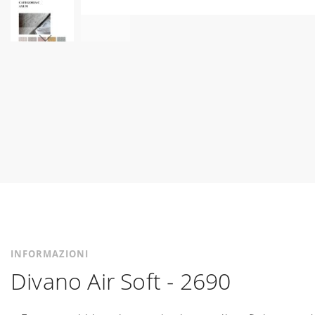
Vai
all'inizio
della
galleria
di
immagini
INFORMAZIONI
Divano Air Soft - 2690