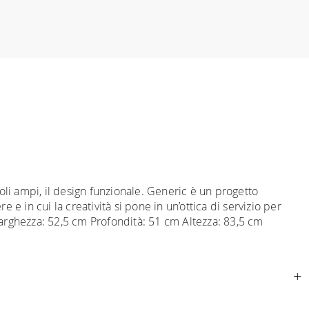
ioli ampi, il design funzionale. Generic è un progetto
e in cui la creatività si pone in un’ottica di servizio per
i: Larghezza: 52,5 cm Profondità: 51 cm Altezza: 83,5 cm
ributo
per tutta la
Comunità Europea,
a seconda del paese