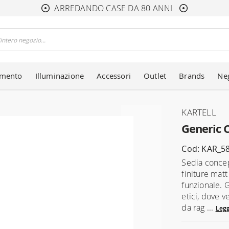
ARREDANDO CASE DA 80 ANNI
amento
Illuminazione
Accessori
Outlet
Brands
Ne
KARTELL
Generic C
Cod: KAR_5
Sedia concepi
finiture matt
funzionale. 
etici, dove 
da rag ...
Legg