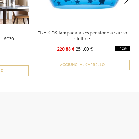
FL/Y KIDS lampada a sospensione azzurro
o L6C30
stelline
220,88 €
251,00 €
- 12%
AGGIUNGI AL CARRELLO
LO