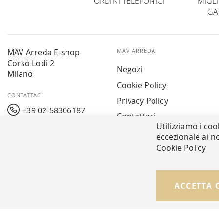
ORDINI TELEFONICI
MIGL
GA
MAV Arreda E-shop
MAV ARREDA
Corso Lodi 2
Negozi
Milano
Cookie Policy
CONTATTACI
Privacy Policy
+39 02-58306187
Contattaci
Utilizziamo i coo
info@mavarreda.it
MAV PAY
eccezionale ai no
Cookie Policy
© Copyright MAV Arreda s.r.l. | P.IVA IT05919160969
ACCETTA 
Via Galileo Galilei, 14 | Milano