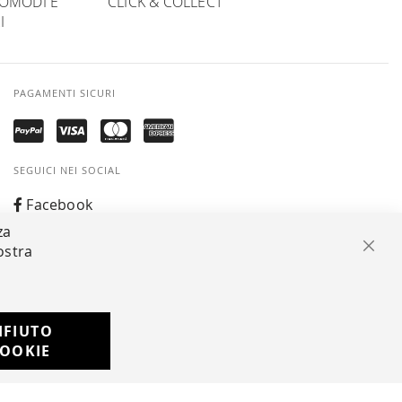
OMODI E
CLICK & COLLECT
I
PAGAMENTI SICURI
SEGUICI NEI SOCIAL
Facebook
za
Instagram
ostra
Chiu
Whatsapp
IFIUTO
Developed with
OOKIE
by
DF Solution