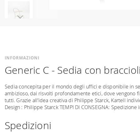
Vai
all'inizio
della
galleria
di
immagini
INFORMAZIONI
Generic C - Sedia con bracciol
Sedia concepita per il mondo degli uffici e disponibile in sei
ambizioso, dai risvolti profondamente etici, dove vengono fis
tutti. Grazie all’idea creativa di Philippe Starck, Kartell in
Design : Philippe Starck TEMPI DI CONSEGNA: Spedizione
Spedizioni
Spediamo in Italia, Europa e nel mondo. La spedizione
For