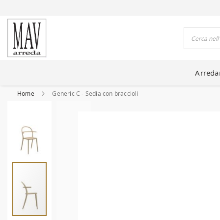
DO CASE DA 80 ANNI
Cerca
Arred
Home
Generic C - Sedia con braccioli
Vai
alla
fine
della
galleria
di
immagini