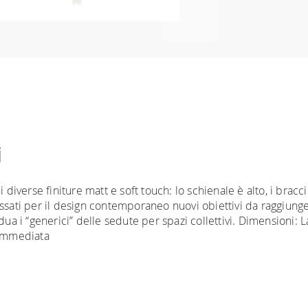
i
 diverse finiture matt e soft touch: lo schienale è alto, i bracc
sati per il design contemporaneo nuovi obiettivi da raggiungere 
dividua i “generici” delle sedute per spazi collettivi. Dimension
 immediata
niture Europa
è
gratuita in Italia
, invece è previsto un cont