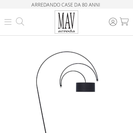
ARREDANDO CASE DA 80 ANNI
Cerca
C
Vai
alla
fine
della
galleria
di
immagini