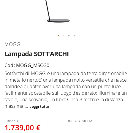
Vai
MOGG
all'inizio
Lampada SOTT'ARCHI
della
galleria
Cod: MOGG_MSO30
di
Sott’archi di MOGG è una lampada da terra direzionabile
immagini
in metallo nero.E’ una lampada molto versatile che nasce
dall’idea di poter aver una lampada con un punto luce
facilmente spostabile sul luogo desiderato: illuminare un
tavolo, una scrivania, un libro.Circa 3 metri è la distanza
massima ...
Leggi tutto
DISPONIBILITA'
1.739,00 €