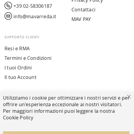
Privacy Policy
+39 02-58306187
Contattaci
info@mavarreda.it
MAV PAY
SUPPORTO CLIENTI
Resi e RMA
Termini e Condizioni
I tuoi Ordini
Il tuo Account
PAGAMENTI SICURI
Utilizziamo i cookie per ottimizzare i nostri servizi e per
Ch
offrire un'esperienza eccezionale ai nostri visitatori.
Per maggiori informazioni puoi leggere la nostra
Cookie Policy
SEGUICI NEI SOCIAL
Facebook
Instagram
Whatsapp