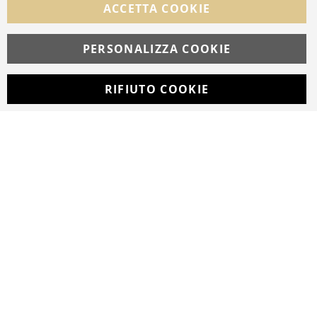
ACCETTA COOKIE
PERSONALIZZA COOKIE
© Copyright MAV Arreda s.r.l. | P.IVA IT05919160969
Via Galileo Galilei, 14 | Milano
RIFIUTO COOKIE
Developed with
by
DF Solution