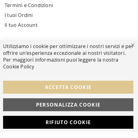
Termini e Condizioni
I tuoi Ordini
Il tuo Account
PAGAMENTI SICURI
Utilizziamo i cookie per ottimizzare i nostri servizi e per
Ch
offrire un'esperienza eccezionale ai nostri visitatori.
Per maggiori informazioni puoi leggere la nostra
Cookie Policy
SEGUICI NEI SOCIAL
Facebook
Instagram
Whatsapp
ACCETTA COOKIE
PERSONALIZZA COOKIE
© Copyright MAV Arreda s.r.l. | P.IVA IT05919160969
Via Galileo Galilei, 14 | Milano
RIFIUTO COOKIE
Developed with
by
DF Solution