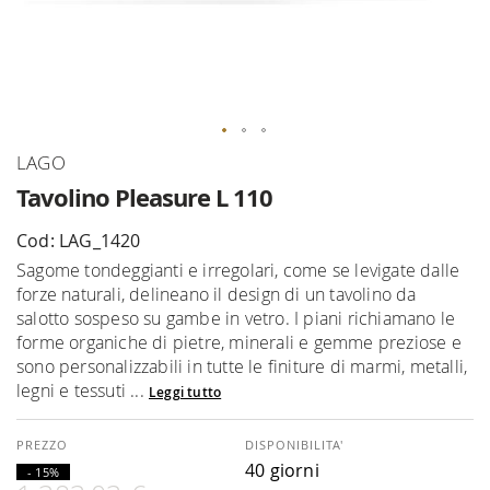
Vai
LAGO
all'inizio
Tavolino Pleasure L 110
della
galleria
Cod: LAG_1420
di
Sagome tondeggianti e irregolari, come se levigate dalle
immagini
forze naturali, delineano il design di un tavolino da
salotto sospeso su gambe in vetro. I piani richiamano le
forme organiche di pietre, minerali e gemme preziose e
sono personalizzabili in tutte le finiture di marmi, metalli,
legni e tessuti ...
Leggi tutto
DISPONIBILITA'
40 giorni
- 15%