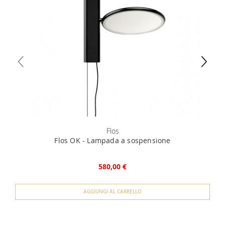
specifica.
unico) 4) iban per l'addebito delle rate
Flos
Flos OK - Lampada a sospensione
580,00 €
AGGIUNGI AL CARRELLO