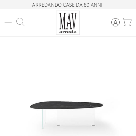
ARREDANDO CASE DA 80 ANNI
Cerca
C
Vai
alla
fine
della
galleria
di
immagini