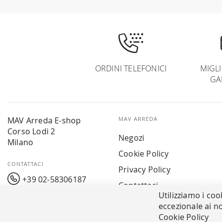
Newsletter:
ORDINI TELEFONICI
MIGL
GA
MAV Arreda E-shop
MAV ARREDA
Corso Lodi 2
Negozi
Milano
Cookie Policy
CONTATTACI
Privacy Policy
+39 02-58306187
Contattaci
Utilizziamo i coo
info@mavarreda.it
MAV PAY
eccezionale ai no
Cookie Policy