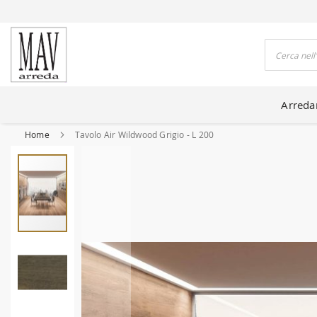
DO CASE DA 80 ANNI
Cerca
Arred
Home
Tavolo Air Wildwood Grigio - L 200
Vai
alla
fine
della
galleria
di
immagini