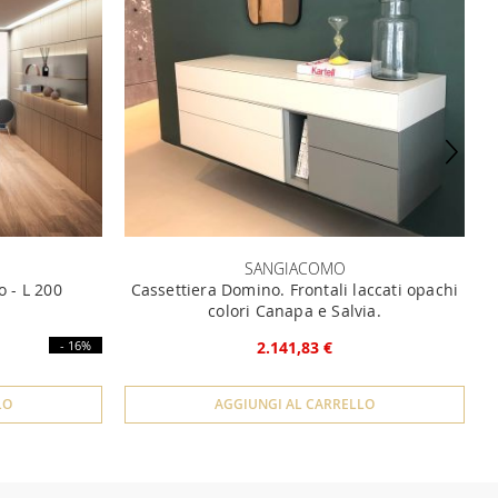
SANGIACOMO
o - L 200
Cassettiera Domino. Frontali laccati opachi
colori Canapa e Salvia.
- 16%
2.141,83 €
LO
AGGIUNGI AL CARRELLO