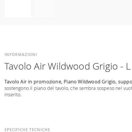
Vai
all'inizio
della
galleria
di
immagini
INFORMAZIONI
Tavolo Air Wildwood Grigio - 
Tavolo Air in promozione, Piano Wildwood Grigio, suppor
sostengono il piano del tavolo, che sembra sospeso nel vuot
inserito.
SPECIFICHE TECNICHE