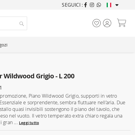
SEGUICI :
ARREDANDO CASE DA
Car
Cerca
gozi
r Wildwood Grigio - L 200
1
n promozione, Piano Wildwood Grigio, supporti in vetro
 Essenziale e sorprendente, sembra fluttuare nell’aria. Due
tallo quasi invisibili sostengono il piano del tavolo, che
so nel vuoto. Il vetro temperato extra chiaro regala una
 gran ...
Leggi tutto