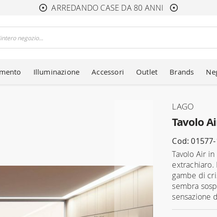
ARREDANDO CASE DA 80 ANNI
amento
Illuminazione
Accessori
Outlet
Brands
Ne
LAGO
Tavolo Ai
Cod: 01577-
Tavolo Air i
extrachiaro.
gambe di cris
sembra sospe
sensazione di