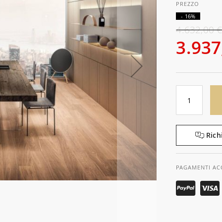
- 16%
4.632,00 
3.937
Rich
PAGAMENTI AC