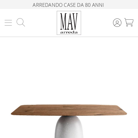
ARREDANDO CASE DA 80 ANNI
Cerca
C
Vai
alla
fine
della
galleria
di
immagini