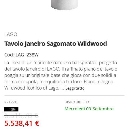
Vai
LAGO
all'inizio
Tavolo Janeiro Sagomato Wildwood
della
galleria
Cod: LAG_238W
di
La linea di un monolite roccioso ha ispirato il progetto
immagini
del tavolo Janeiro di LAGO. Il raffinato piano del tavolo
poggia su un'originale base che gioca con due solidi a
forma di cupola, in equilibrio tra loro. Piano in legno
Wildwood iconico di Lago. ...
Leggi tutto
DISPONIBILITA'
Mercoledì 09 Settembre
- 15%
6.515,78 €
5.538,41 €