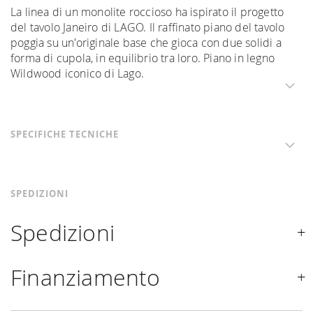
La linea di un monolite roccioso ha ispirato il progetto
del tavolo Janeiro di LAGO. Il raffinato piano del tavolo
poggia su un'originale base che gioca con due solidi a
forma di cupola, in equilibrio tra loro. Piano in legno
Wildwood iconico di Lago.
SPECIFICHE TECNICHE
SPEDIZIONI
Spedizioni
Spediamo in Italia, Europa e nel mondo. La spedizione
Finanziamento
Forniture Europa
è
gratuita in Italia
, invece è previsto
un contributo
per tutta la
Comunità Europea,
a seconda
Se sei residente in Italia, tutti i prodotti possono essere