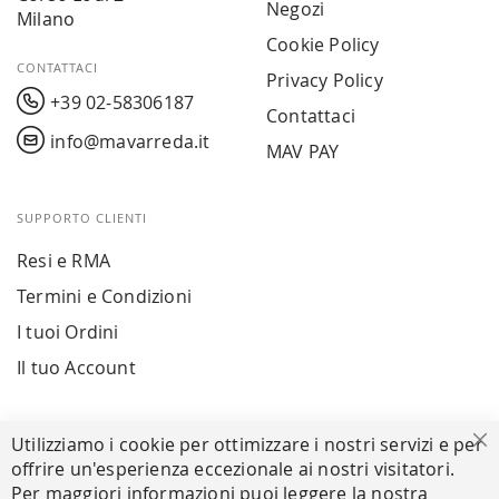
Negozi
Milano
Cookie Policy
CONTATTACI
Privacy Policy
+39 02-58306187
Contattaci
info@mavarreda.it
MAV PAY
SUPPORTO CLIENTI
Resi e RMA
Termini e Condizioni
I tuoi Ordini
Il tuo Account
PAGAMENTI SICURI
Utilizziamo i cookie per ottimizzare i nostri servizi e per
Ch
offrire un'esperienza eccezionale ai nostri visitatori.
Per maggiori informazioni puoi leggere la nostra