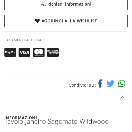
Richiedi informazioni
AGGIUNGI ALLA WISHLIST
PAGAMENTI ACCETTATI
Condividi su :
INFORMAZIONI
Tavolo Janeiro Sagomato Wildwood