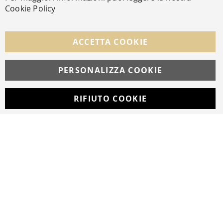
Cookie Policy
SEGUICI NEI SOCIAL
Facebook
Instagram
Whatsapp
ACCETTA COOKIE
PERSONALIZZA COOKIE
© Copyright MAV Arreda s.r.l. | P.IVA IT05919160969
Via Galileo Galilei, 14 | Milano
RIFIUTO COOKIE
Developed with
by
DF Solution