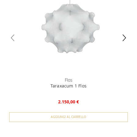
specifica.
unico) 4) iban per l'addebito delle rate
Flos
Taraxacum 1 Flos
2.150,00 €
AGGIUNGI AL CARRELLO