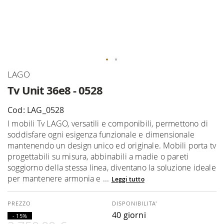
Vai
LAGO
all'inizio
Tv Unit 36e8 - 0528
della
galleria
Cod: LAG_0528
di
I mobili Tv LAGO, versatili e componibili, permettono di
immagini
soddisfare ogni esigenza funzionale e dimensionale
mantenendo un design unico ed originale. Mobili porta tv
progettabili su misura, abbinabili a madie o pareti
soggiorno della stessa linea, diventano la soluzione ideale
per mantenere armonia e ...
Leggi tutto
DISPONIBILITA'
40 giorni
- 15%