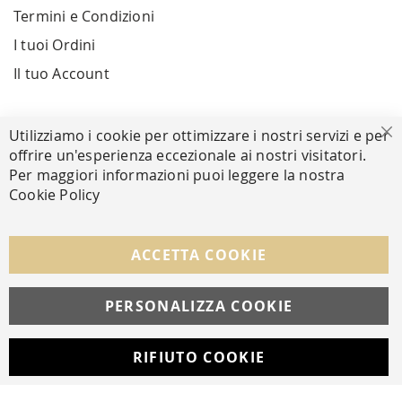
Termini e Condizioni
I tuoi Ordini
Il tuo Account
PAGAMENTI SICURI
Utilizziamo i cookie per ottimizzare i nostri servizi e per
Ch
offrire un'esperienza eccezionale ai nostri visitatori.
Per maggiori informazioni puoi leggere la nostra
Cookie Policy
SEGUICI NEI SOCIAL
Facebook
Instagram
Whatsapp
ACCETTA COOKIE
PERSONALIZZA COOKIE
© Copyright MAV Arreda s.r.l. | P.IVA IT05919160969
Via Galileo Galilei, 14 | Milano
RIFIUTO COOKIE
Developed with
by
DF Solution