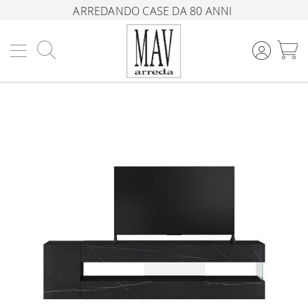
ARREDANDO CASE DA 80 ANNI
Cerca
C
Vai
alla
fine
della
galleria
di
immagini