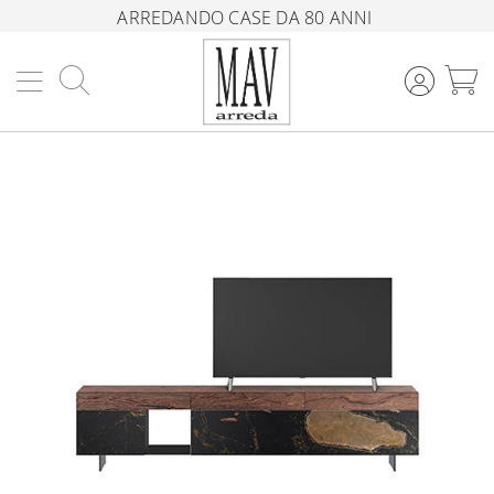
ARREDANDO CASE DA 80 ANNI
Cerca
C
Vai
alla
fine
della
galleria
di
immagini