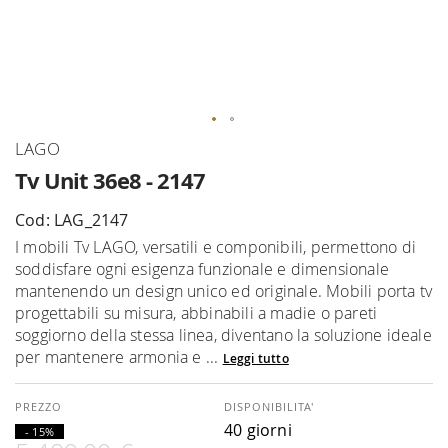
Vai
LAGO
all'inizio
Tv Unit 36e8 - 2147
della
galleria
Cod: LAG_2147
di
I mobili Tv LAGO, versatili e componibili, permettono di
immagini
soddisfare ogni esigenza funzionale e dimensionale
mantenendo un design unico ed originale. Mobili porta tv
progettabili su misura, abbinabili a madie o pareti
soggiorno della stessa linea, diventano la soluzione ideale
per mantenere armonia e ...
Leggi tutto
DISPONIBILITA'
40 giorni
- 15%