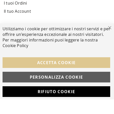
I tuoi Ordini
Il tuo Account
PAGAMENTI SICURI
Utilizziamo i cookie per ottimizzare i nostri servizi e per
Ch
offrire un'esperienza eccezionale ai nostri visitatori.
Per maggiori informazioni puoi leggere la nostra
Cookie Policy
SEGUICI NEI SOCIAL
Facebook
Instagram
Whatsapp
ACCETTA COOKIE
PERSONALIZZA COOKIE
© Copyright MAV Arreda s.r.l. | P.IVA IT05919160969
Via Galileo Galilei, 14 | Milano
RIFIUTO COOKIE
Developed with
by
DF Solution