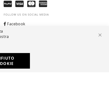
FOLLOW US ON SOCIAL MEDIA
Facebook
za
Instagram
ostra
Clos
Whatsapp
IFIUTO
Developed with
OOKIE
by
DF Solution