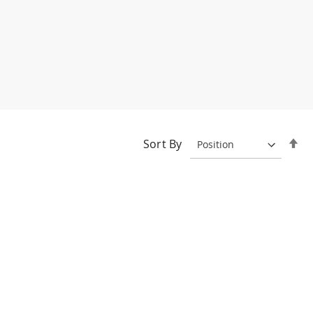
Se
Sort By
De
Di