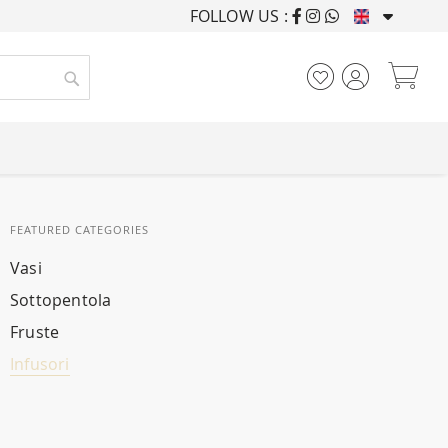
FOLLOW US :
FURNISHING HOUSES F
My
Search
FEATURED CATEGORIES
Vasi
Sottopentola
Fruste
Infusori