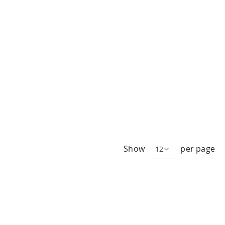
Show
per page