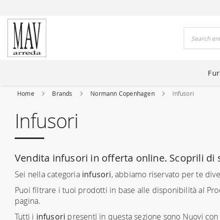
 HOUSES FOR 80 YEARS
Search
Fur
Home
Brands
Normann Copenhagen
Infusori
Infusori
Vendita infusori in offerta online. Scoprili di 
Sei nella categoria
infusori
, abbiamo riservato per te dive
Puoi filtrare i tuoi prodotti in base alle disponibilità al Prod
pagina.
Tutti i
infusori
presenti in questa sezione sono Nuovi con g