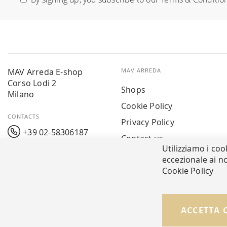
Our
Newsletter:
MAV Arreda E-shop
MAV ARREDA
Corso Lodi 2
Shops
Milano
Cookie Policy
CONTACTS
Privacy Policy
+39 02-58306187
Contact us
Utilizziamo i coo
info@mavarreda.it
MAV PAY
eccezionale ai no
Cookie Policy
ACCETTA 