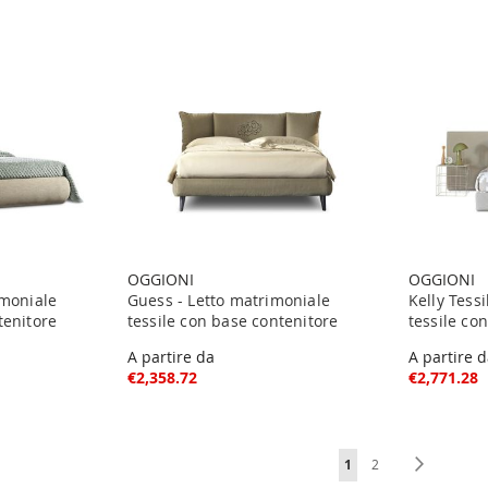
OGGIONI
OGGIONI
imoniale
Guess - Letto matrimoniale
Kelly Tess
tenitore
tessile con base contenitore
tessile co
A partire da
A partire 
€2,358.72
€2,771.28
Page
You're currently readi
Page
Page
Next
1
2