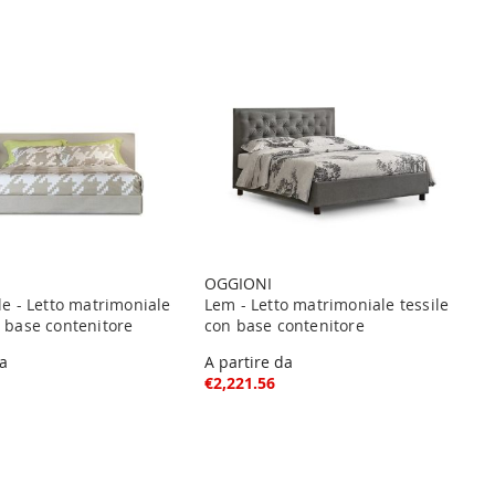
OGGIONI
ile - Letto matrimoniale
Lem - Letto matrimoniale tessile
n base contenitore
con base contenitore
da
A partire da
€2,221.56
ng page