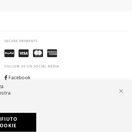
SECURE PAYMENTS
FOLLOW US ON SOCIAL MEDIA
Facebook
za
Instagram
ostra
Clos
Whatsapp
IFIUTO
Developed with
OOKIE
by
DF Solution