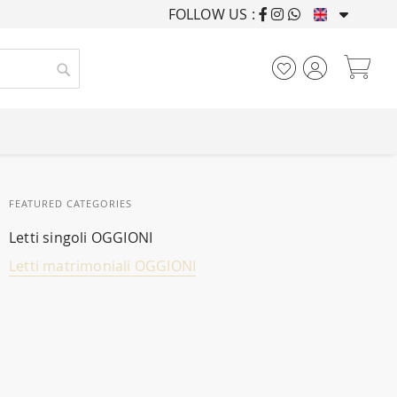
FOLLOW US :
FURNISHING HOUSES F
My
Search
FEATURED CATEGORIES
Letti singoli OGGIONI
Letti matrimoniali OGGIONI