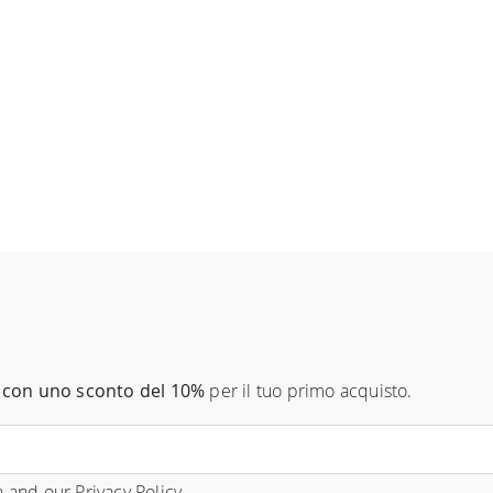
con uno sconto del 10%
per il tuo primo acquisto.
n
and our
Privacy Policy
.