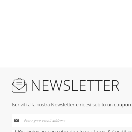
NEWSLETTER
Iscriviti alla nostra Newsletter e ricevi subito un
coupon 
Sign
Up
for
By signing up, you subscribe to our
Terms & Conditio