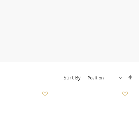
Se
Sort By
De
Di