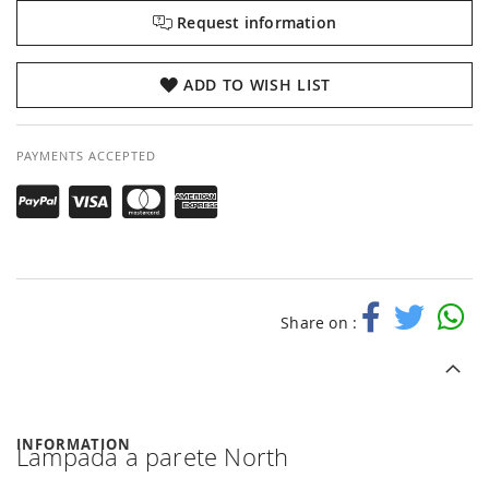
Request information
ADD TO WISH LIST
PAYMENTS ACCEPTED
Share on :
INFORMATION
Lampada a parete North