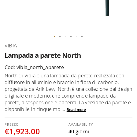
Skip
VIBIA
to
Lampada a parete North
the
beginning
Cod: vibia_north_aparete
of
North di Vibia è una lampada da perete realizzata con
the
diffusore in alluminio e braccio in fibra di carbonio,
images
progettata da Arik Levy. North è una collezione dal design
gallery
originale e moderno, che comprende lampade da
parete, a sospensione e da terra. La versione da parete è
disponibile in cinque mo ...
Read more
AVAILABILITY
€1,923.00
40 giorni