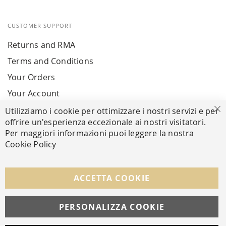
CUSTOMER SUPPORT
Returns and RMA
Terms and Conditions
Your Orders
Your Account
Utilizziamo i cookie per ottimizzare i nostri servizi e per
Cl
offrire un'esperienza eccezionale ai nostri visitatori.
SECURE PAYMENTS
Per maggiori informazioni puoi leggere la nostra
Cookie Policy
FOLLOW US ON SOCIAL MEDIA
ACCETTA COOKIE
Facebook
Instagram
Whatsapp
PERSONALIZZA COOKIE