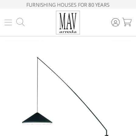
FURNISHING HOUSES FOR 80 YEARS
Search
M
Skip
to
the
end
of
the
images
gallery