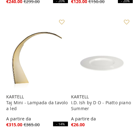
€240.00
€299.00
- 20%
€120.00
€150.00
- 20%
KARTELL
KARTELL
Taj Mini - Lampada da tavolo
I.D. Ish by D O - Piatto piano
a led
Summer
A partire da
A partire da
€315.00
€365.00
- 14%
€26.00