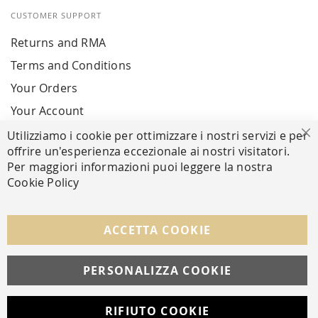
CUSTOMER SUPPORT
Returns and RMA
Terms and Conditions
Your Orders
Your Account
Utilizziamo i cookie per ottimizzare i nostri servizi e per
Cl
offrire un'esperienza eccezionale ai nostri visitatori.
SECURE PAYMENTS
Per maggiori informazioni puoi leggere la nostra
Cookie Policy
FOLLOW US ON SOCIAL MEDIA
ACCETTA COOKIE
Facebook
Instagram
Whatsapp
PERSONALIZZA COOKIE
RIFIUTO COOKIE