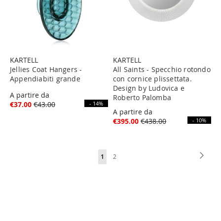
KARTELL
KARTELL
Jellies Coat Hangers -
All Saints - Specchio rotondo
Appendiabiti grande
con cornice plissettata.
Design by Ludovica e
A partire da
Roberto Palomba
€37.00
€43.00
- 14%
A partire da
€395.00
€438.00
- 10%
Page
Page
Next
You're
Page
1
2
currently
reading
page