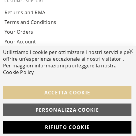
CUSTOMER SUPPORT
Returns and RMA
Terms and Conditions
Your Orders
Your Account
Utilizziamo i cookie per ottimizzare i nostri servizi e per
Cl
offrire un'esperienza eccezionale ai nostri visitatori.
SECURE PAYMENTS
Per maggiori informazioni puoi leggere la nostra
Cookie Policy
FOLLOW US ON SOCIAL MEDIA
ACCETTA COOKIE
Facebook
Instagram
Whatsapp
PERSONALIZZA COOKIE
RIFIUTO COOKIE
Developed with
by
DF Solution