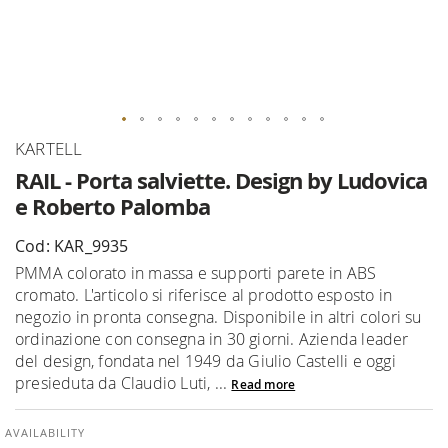
Skip
KARTELL
to
RAIL - Porta salviette. Design by Ludovica
the
e Roberto Palomba
beginning
of
Cod: KAR_9935
the
PMMA colorato in massa e supporti parete in ABS
images
cromato. L'articolo si riferisce al prodotto esposto in
gallery
negozio in pronta consegna. Disponibile in altri colori su
ordinazione con consegna in 30 giorni. Azienda leader
del design, fondata nel 1949 da Giulio Castelli e oggi
presieduta da Claudio Luti, ...
Read more
AVAILABILITY