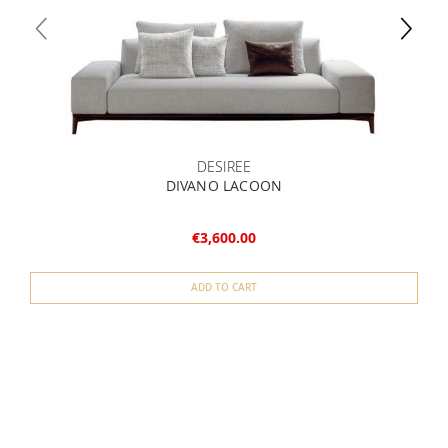
DESIREE
DIVANO LACOON
V
€3,600.00
ADD TO CART