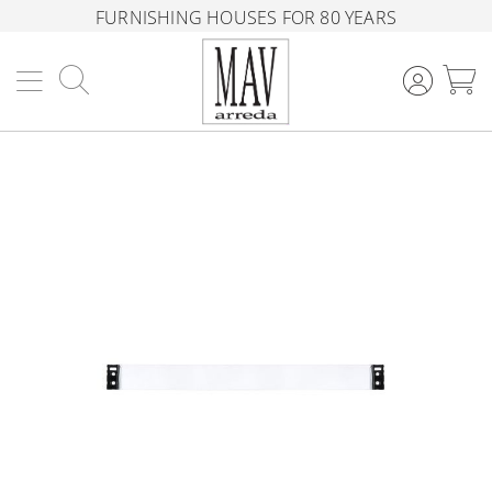
FURNISHING HOUSES FOR 80 YEARS
Search
M
Skip
to
the
end
of
the
images
gallery