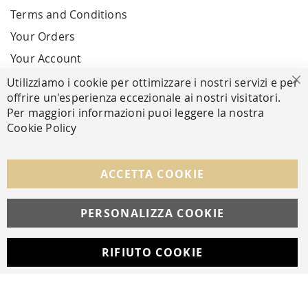
Terms and Conditions
Your Orders
Your Account
Utilizziamo i cookie per ottimizzare i nostri servizi e per
Cl
offrire un'esperienza eccezionale ai nostri visitatori.
SECURE PAYMENTS
Per maggiori informazioni puoi leggere la nostra
Cookie Policy
FOLLOW US ON SOCIAL MEDIA
ACCETTA COOKIE
Facebook
Instagram
Whatsapp
PERSONALIZZA COOKIE
RIFIUTO COOKIE
Developed with
by
DF Solution