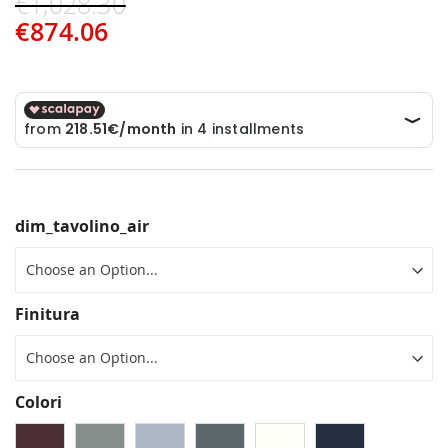
€1,028.30
€874.06
dim_tavolino_air
Finitura
Colori