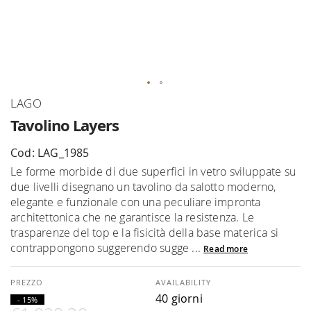
Skip
LAGO
to
Tavolino Layers
the
beginning
Cod: LAG_1985
of
Le forme morbide di due superfici in vetro sviluppate su
the
due livelli disegnano un tavolino da salotto moderno,
images
elegante e funzionale con una peculiare impronta
gallery
architettonica che ne garantisce la resistenza. Le
trasparenze del top e la fisicità della base materica si
contrappongono suggerendo sugge ...
Read more
AVAILABILITY
40 giorni
- 15%