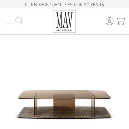
FURNISHING HOUSES FOR 80 YEARS
Search
M
Skip
to
the
end
of
the
images
gallery