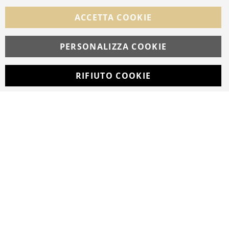
Facebook
Instagram
Whatsapp
ACCETTA COOKIE
PERSONALIZZA COOKIE
© Copyright MAV Arreda s.r.l. | P.IVA IT05919160969
Via Galileo Galilei, 14 | Milano
RIFIUTO COOKIE
Developed with
by
DF Solution