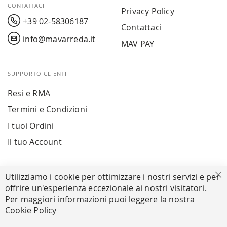
CONTATTACI
Privacy Policy
+39 02-58306187
Contattaci
info@mavarreda.it
MAV PAY
SUPPORTO CLIENTI
Resi e RMA
Termini e Condizioni
I tuoi Ordini
Il tuo Account
PAGAMENTI SICURI
Utilizziamo i cookie per ottimizzare i nostri servizi e per
Ch
offrire un'esperienza eccezionale ai nostri visitatori.
Per maggiori informazioni puoi leggere la nostra
Cookie Policy
SEGUICI NEI SOCIAL