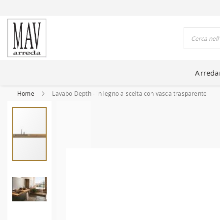
DO CASE DA 80 ANNI
Cerca
Arred
Home
Lavabo Depth - in legno a scelta con vasca trasparente
Vai
alla
fine
della
galleria
di
immagini