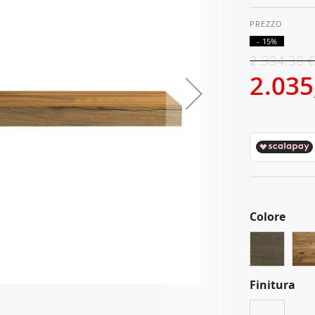
- 15%
2.394,38 
2.035
Colore
Finitura