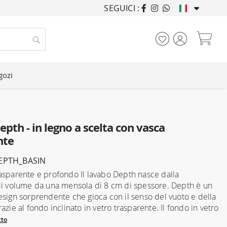
SEGUICI :
ARREDANDO CASE DA
Car
Cerca
gozi
pth - in legno a scelta con vasca
nte
EPTH_BASIN
asparente e profondo Il lavabo Depth nasce dalla
di volume da una mensola di 8 cm di spessore. Depth è un
esign sorprendente che gioca con il senso del vuoto e della
azie al fondo inclinato in vetro trasparente. Il fondo in vetro
tto