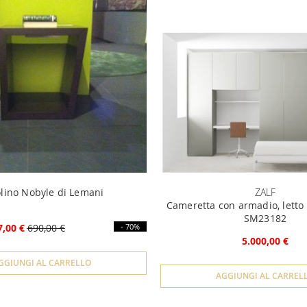
lino Nobyle di Lemani
ZALF
Cameretta con armadio, letto 
SM23182
7,00 €
690,00 €
- 70%
5.000,00 €
GGIUNGI AL CARRELLO
AGGIUNGI AL CARREL