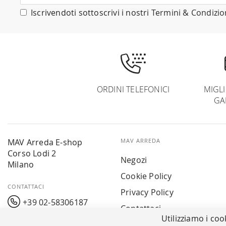
nostra
Iscrivendoti sottoscrivi i nostri
Termini & Condizio
Newsletter:
ORDINI TELEFONICI
MIGL
GA
MAV Arreda E-shop
MAV ARREDA
Corso Lodi 2
Negozi
Milano
Cookie Policy
CONTATTACI
Privacy Policy
+39 02-58306187
Contattaci
Utilizziamo i coo
info@mavarreda.it
MAV PAY