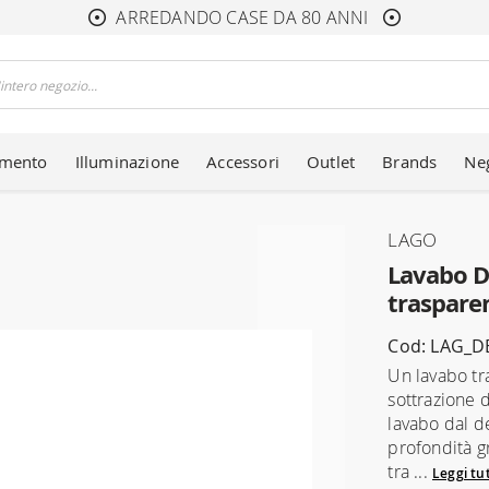
ARREDANDO CASE DA 80 ANNI
amento
Illuminazione
Accessori
Outlet
Brands
Ne
LAGO
Lavabo De
traspare
Cod: LAG_D
Un lavabo tr
sottrazione 
lavabo dal d
profondità gr
tra ...
Leggi tu