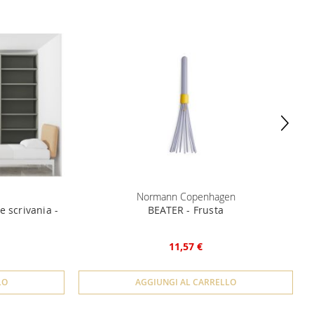
Normann Copenhagen
S
e scrivania -
BEATER - Frusta
11,57 €
LO
AGGIUNGI AL CARRELLO