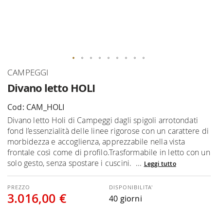
Vai
CAMPEGGI
all'inizio
Divano letto HOLI
della
galleria
Cod: CAM_HOLI
di
Divano letto Holi di Campeggi dagli spigoli arrotondati
immagini
fond l’essenzialità delle linee rigorose con un carattere di
morbidezza e accoglienza, apprezzabile nella vista
frontale così come di profilo.Trasformabile in letto con un
solo gesto, senza spostare i cuscini. ...
Leggi tutto
DISPONIBILITA'
3.016,00 €
40 giorni