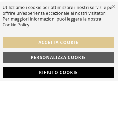
PAGAMENTI SICURI
Utilizziamo i cookie per ottimizzare i nostri servizi e per
Ch
offrire un'esperienza eccezionale ai nostri visitatori.
Per maggiori informazioni puoi leggere la nostra
Cookie Policy
SEGUICI NEI SOCIAL
Facebook
Instagram
Whatsapp
ACCETTA COOKIE
PERSONALIZZA COOKIE
© Copyright MAV Arreda s.r.l. | P.IVA IT05919160969
Via Galileo Galilei, 14 | Milano
RIFIUTO COOKIE
Developed with
by
DF Solution