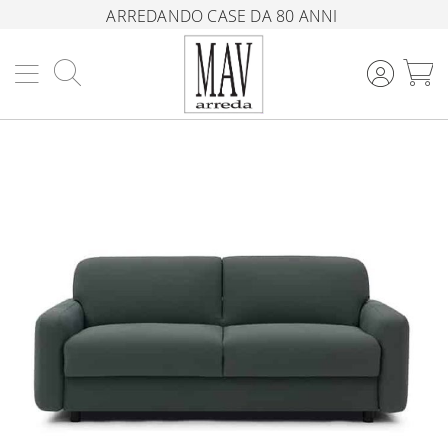
ARREDANDO CASE DA 80 ANNI
Cerca
C
Vai
alla
fine
della
galleria
di
immagini