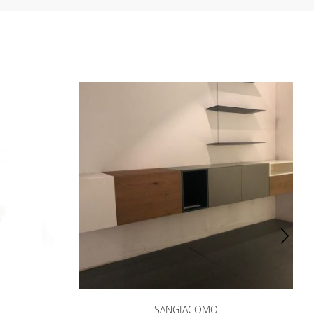
ale (fronte e retro) 3) un documento che attesti un reddito
SANGIACOMO