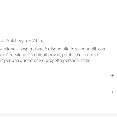
da Arik Levy per Vibia,
ersione a sospensione è disponibile in sei modelli, con
ne è ideale per ambienti privati, pubblici e contract
i" per una quotazione e progetto personalizzato.
ributo
per tutta la
Comunità Europea,
a seconda del paese
movimentazione dei prodotti sia sempre curata. Al momento
are quotazioni specifiche in fase di check out. Nel caso in
buto di € 190. L'accettazione è soggetta ad approvazione da
pecifica.
 "finanziamento". Dopo aver versato un acconto del 30% è