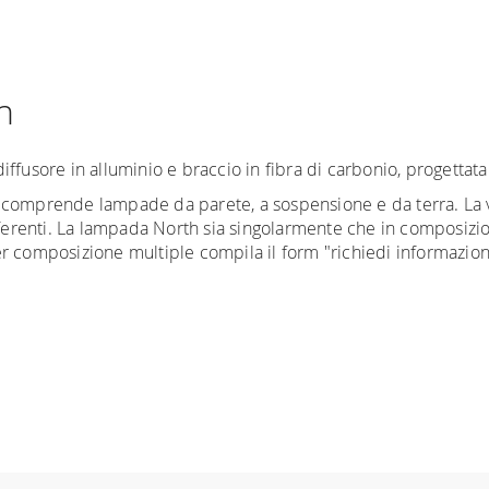
h
ffusore in alluminio e braccio in fibra di carbonio, progettata 
 comprende lampade da parete, a sospensione e da terra. La v
fferenti. La lampada North sia singolarmente che in composizio
r composizione multiple compila il form "richiedi informazion
niture Europa
è
gratuita in Italia
, invece è previsto un cont
rieri specifici per l'arredamento
, che garantiscono che la 
 sono di due settimane. Per Europa e resto del mondo puoi trov
e finanziati in 10/24 mesi con un anticipo del 30% e un contri
ia. Potrai organizzare tu il ritiro o richiederci una quotazione s
ocedura di ordine e come metodo di pagamento va indicato