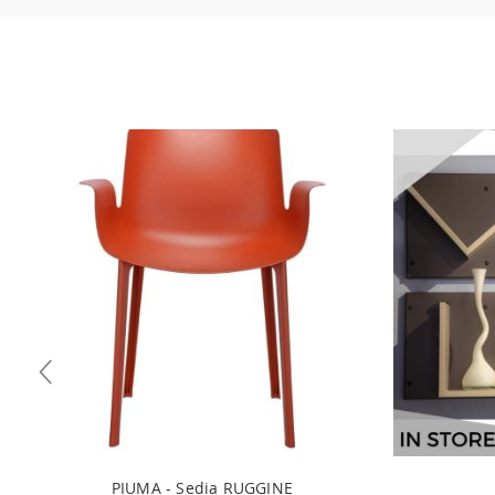
necessario inviare a mezzo mail copia dei seguenti documen
(cedolino o modello unico) 4) iban per l'addebito delle rat
PIUMA - Sedia RUGGINE