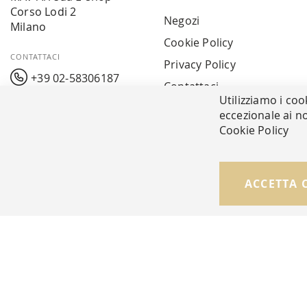
Corso Lodi 2
Negozi
Milano
Cookie Policy
CONTATTACI
Privacy Policy
+39 02-58306187
Contattaci
Utilizziamo i coo
info@mavarreda.it
MAV PAY
eccezionale ai no
Cookie Policy
© Copyright MAV Arreda s.r.l. | P.IVA IT05919160969
ACCETTA 
Via Galileo Galilei, 14 | Milano