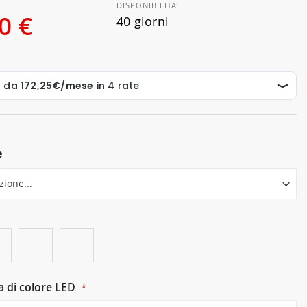
DISPONIBILITA'
0 €
40 giorni
e
 di colore LED