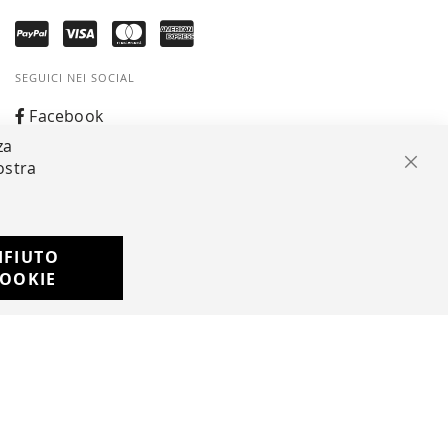
SEGUICI NEI SOCIAL
Facebook
za
Instagram
ostra
Chiu
Whatsapp
IFIUTO
Developed with
OOKIE
by
DF Solution