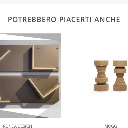
ti: 1) documento di identità (fronte e retro) 2) codice fisc
e
POTREBBERO PIACERTI ANCHE
RONDA DESIGN
MOGG