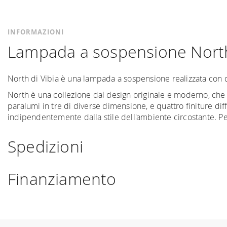
INFORMAZIONI
Lampada a sospensione Nort
North di Vibia è una lampada a sospensione realizzata con di
North è una collezione dal design originale e moderno, che
paralumi in tre di diverse dimensione, e quattro finiture di
indipendentemente dalla stile dell'ambiente circostante. Pe
Spedizioni
Spediamo in Italia, Europa e nel mondo. La spedizione
For
Finanziamento
di interesse. La spedizione
Forniture Europa
utilizza cor
che il vostro prodotto è disponibile i tempi di spedizione
Se sei residente in Italia, tutti i prodotti possono esser
cui non trovi indicazioni il prezzo è da intendersi franco Ital
parte di AGOS. In questo caso, bisogna completare la pr