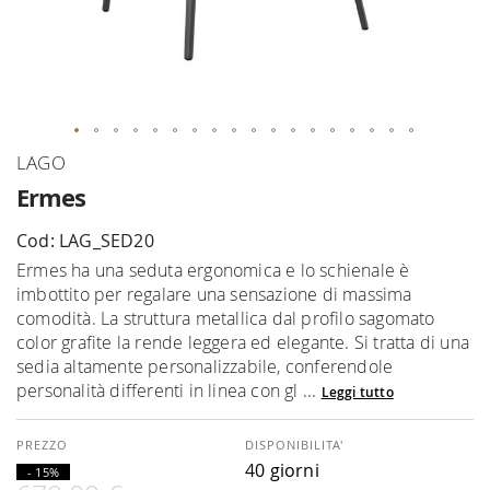
Vai
LAGO
all'inizio
Ermes
della
galleria
Cod: LAG_SED20
di
Ermes ha una seduta ergonomica e lo schienale è
immagini
imbottito per regalare una sensazione di massima
comodità. La struttura metallica dal profilo sagomato
color grafite la rende leggera ed elegante. Si tratta di una
sedia altamente personalizzabile, conferendole
personalità differenti in linea con gl ...
Leggi tutto
DISPONIBILITA'
40 giorni
- 15%