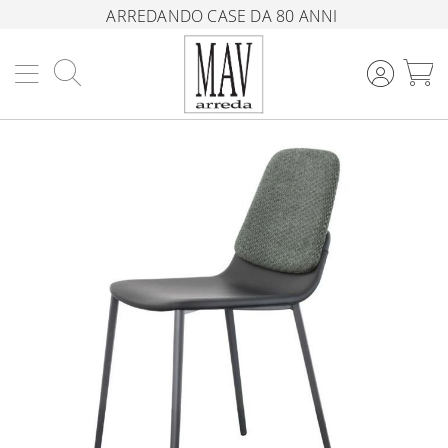
ARREDANDO CASE DA 80 ANNI
Cerca
C
Vai
alla
fine
della
galleria
di
immagini