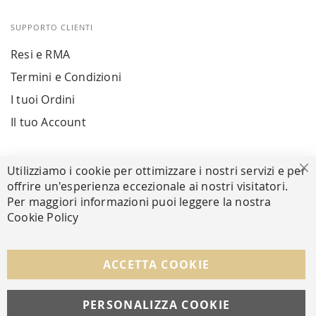
SUPPORTO CLIENTI
Resi e RMA
Termini e Condizioni
I tuoi Ordini
Il tuo Account
PAGAMENTI SICURI
Utilizziamo i cookie per ottimizzare i nostri servizi e per
Ch
offrire un'esperienza eccezionale ai nostri visitatori.
Per maggiori informazioni puoi leggere la nostra
Cookie Policy
SEGUICI NEI SOCIAL
Facebook
Instagram
Whatsapp
ACCETTA COOKIE
PERSONALIZZA COOKIE
© Copyright MAV Arreda s.r.l. | P.IVA IT05919160969