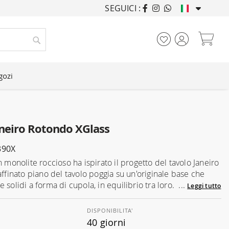
SEGUICI :
ARREDANDO CASE DA
Car
Cerca
gozi
aneiro Rotondo XGlass
390X
n monolite roccioso ha ispirato il progetto del tavolo Janeiro
affinato piano del tavolo poggia su un'originale base che
 solidi a forma di cupola, in equilibrio tra loro. ...
Leggi tutto
DISPONIBILITA'
40 giorni