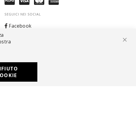
SEGUICI NEI SOCIAL
Facebook
za
Instagram
ostra
Chiu
Whatsapp
IFIUTO
Developed with
OOKIE
by
DF Solution