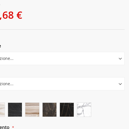
€
,68 €
e
ento