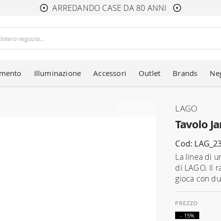
ARREDANDO CASE DA 80 ANNI
amento
Illuminazione
Accessori
Outlet
Brands
Ne
LAGO
Tavolo J
Cod: LAG_2
La linea di u
di LAGO. Il r
gioca con due
- 15%