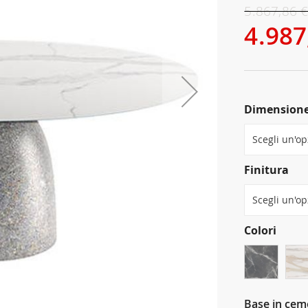
5.867,86 
4.987
Dimension
Finitura
Colori
Base in cem