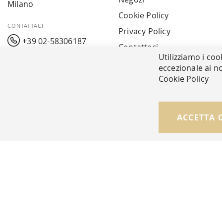
Milano
Cookie Policy
CONTATTACI
Privacy Policy
+39 02-58306187
Contattaci
Utilizziamo i coo
info@mavarreda.it
MAV PAY
eccezionale ai no
Cookie Policy
© Copyright MAV Arreda s.r.l. | P.IVA IT05919160969
ACCETTA 
Via Galileo Galilei, 14 | Milano