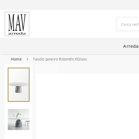
DO CASE DA 80 ANNI
Cerca
Arred
Home
Tavolo Janeiro Rotondo XGlass
Vai
alla
fine
della
galleria
di
immagini